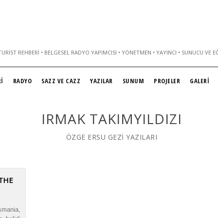
URIST REHBERI • BELGESEL RADYO YAPIMCISI • YÖNETMEN • YAYINCI • SUNUCU VE E
İ
RADYO
SAZZ VE CAZZ
YAZILAR
SUNUM
PROJELER
GALERİ
IRMAK TAKIMYILDIZI
ÖZGE ERSU GEZİ YAZILARI
 THE
mania,