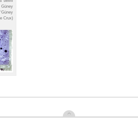
 belirli
 Güney
 ‘Güney
le Crux)