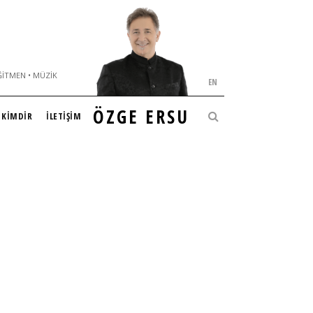
ĞITMEN • MÜZIK
EN
ÖZGE ERSU
KİMDİR
İLETİŞİM