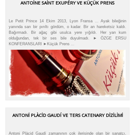
ANTOINE SAINT EXUPÉRY VE KÜÇÜK PRENS
Le Petit Prince 14 Ekim 2013, Lyon Fransa ... Ayak bileğinin
yanında sarı bir pırıltı gördüm, o kadar. Bir an hareketsiz kaldı.
Bağırmadı. Bir ağaç gibi usulca yere yığıldı. Her yan kum
olduğundan, tek bir ses bile duyulmadı. ► ÖZGE ERSU
KONFERANSLARI ►Küçük Prens ...
ANTONİ PLÀCİD GAUDÍ VE TERS CATENARY DİZİLİMİ
Antoni Plàcid Gaudí zamanının çok ilerisinde olan bir sanatçı,