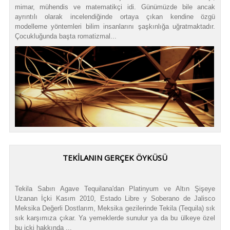
mimar, mühendis ve matematikçi idi. Günümüzde bile ancak
ayrıntılı olarak incelendiğinde ortaya çıkan kendine özgü
modelleme yöntemleri bilim insanlarını şaşkınlığa uğratmaktadır.
Çocukluğunda başta romatizmal...
TEKILANIN GERÇEK ÖYKÜSÜ
Tekila Sabırı Agave Tequilana'dan Platinyum ve Altın Şişeye
Uzanan İçki Kasım 2010, Estado Libre y Soberano de Jalisco
Meksika Değerli Dostlarım, Meksika gezilerinde Tekila (Tequila) sık
sık karşımıza çıkar. Ya yemeklerde sunulur ya da bu ülkeye özel
bu içki hakkında ...