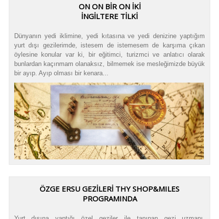
ON ON BİR ON İKİ
İNGİLTERE TİLKİ
Dünyanın yedi iklimine, yedi kıtasına ve yedi denizine yaptığım
yurt dışı gezilerimde, istesem de istemesem de karşıma çıkan
öylesine konular var ki, bir eğitimci, turizmci ve anlatıcı olarak
bunlardan kaçınmam olanaksız, bilmemek ise mesleğimizde büyük
bir ayıp. Ayıp olması bir kenara...
ÖZGE ERSU GEZİLERİ THY SHOP&MILES
PROGRAMINDA
Yurt dışına yaptığı özel geziler ile tanınan gezi uzmanı,