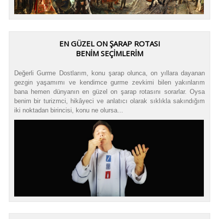
EN GÜZEL ON ŞARAP ROTASI
BENİM SEÇİMLERİM
Değerli Gurme Dostlarım, konu şarap olunca, on yıllara dayanan
gezgin yaşamımı ve kendimce gurme zevkimi bilen yakınlarım
bana hemen dünyanın en güzel on şarap rotasını sorarlar. Oysa
benim bir turizmci, hikâyeci ve anlatıcı olarak sıklıkla sakındığım
iki noktadan birincisi, konu ne olursa...