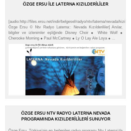
ÖZGE ERSU İLE LATERNA KIZILDERİLİLER
[audio:http://files.ersu.net/indir/belgesel/radyo/ntv/laterna/nevada/kizilderi
Özge Ersu © Ntv Radyo Laterna:: Nevada Kızılderililer] Anılar,
bilgiler ve izlenimler eşliğinde Disney Choir ● White Wolf ●
Cherooke Morning ● Paul McCartney ● Ly O Lay Ale Loya ● ...
ÖZGE ERSU NTV RADYO LATERNA NEVADA
PROGRAMINDA KIZILDERİLİLERİ SUNUYOR
Özge Ersu, Türkiye’nin en beğenilen radyo programı Ntv Laterna’da