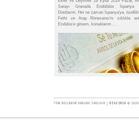
Ekler ve Deyimler 28 Eylül 2014 Pazar, A
Sarayı Granada Endülülüs İspanya D
Dostlarım, Her ne zaman İspanya'ya, özellik
Fethi ve Arap Rönesansı'nı sıklıkla anl
Endülüs'e gitsem, konuklarım ...
TÜM KULLANIM HAKLARI SAKLIDIR |
ÖZGE ERSU
© 2026