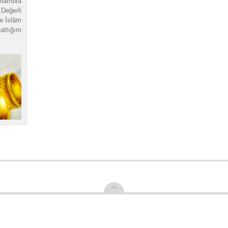
lhambra
eğerli
le İslâm
attığım