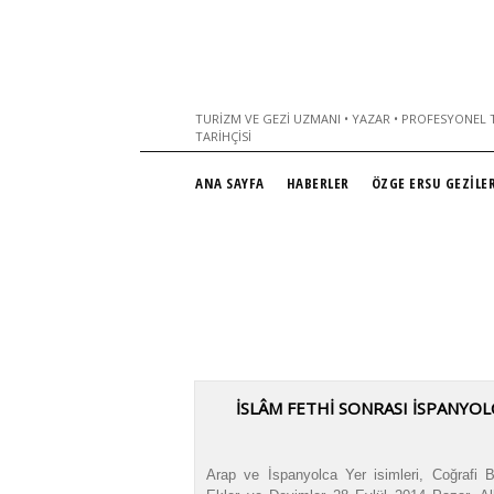
TURIZM VE GEZI UZMANI • YAZAR • PROFESYONEL T
TARIHÇISI
ANA SAYFA
HABERLER
ÖZGE ERSU GEZİLER
İSLÂM FETHİ SONRASI İSPANYOL
Arap ve İspanyolca Yer isimleri, Coğrafi Bö