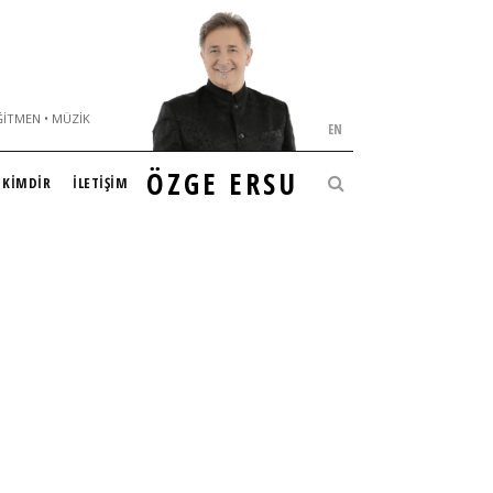
ĞITMEN • MÜZIK
EN
ÖZGE ERSU
KİMDİR
İLETİŞİM