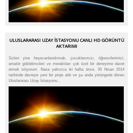
ULUSLARARASI UZAY İSTASYONU CANLI HD GÖRÜNTÜ
AKTARIMI
Sizleri yine heyecanlandırmak, çocuklarımızı, öğrencilerimizi,
amatör gökbilimcileri ve meraklıları çok özel bir deneyime davet
etmek istiyorum. Nasa yalnızca iki hafta önce, 30 Nisan 2014
tarihinde devreye yeni bir proje aldı ve şu anda yörüngede dönen
Uluslararası Uzay İstasyonu...