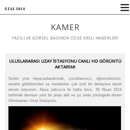
ÖZGE ERSU
KAMER
YAZILI VE GÖRSEL BASINDA ÖZGE ERSU HABERLERİ
ULUSLARARASI UZAY İSTASYONU CANLI HD GÖRÜNTÜ
AKTARIMI
Sizleri yine heyecanlandırmak, çocuklarımızı, öğrencilerimizi,
amatör gökbilimcileri ve meraklıları çok özel bir deneyime davet
etmek istiyorum. Nasa yalnızca iki hafta önce, 30 Nisan 2014
tarihinde devreye yeni bir proje aldı ve şu anda yörüngede dönen
Uluslararası Uzay İstasyonu...