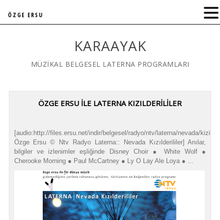
ÖZGE ERSU
KARAAYAK
MÜZİKAL BELGESEL LATERNA PROGRAMLARI
ÖZGE ERSU İLE LATERNA KIZILDERİLİLER
[audio:http://files.ersu.net/indir/belgesel/radyo/ntv/laterna/nevada/kizilderi
Özge Ersu © Ntv Radyo Laterna:: Nevada Kızılderililer] Anılar,
bilgiler ve izlenimler eşliğinde Disney Choir ● White Wolf ●
Cherooke Morning ● Paul McCartney ● Ly O Lay Ale Loya ● ...