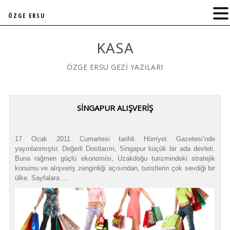
ÖZGE ERSU
KASA
ÖZGE ERSU GEZİ YAZILARI
SINGAPUR ALIŞVERIŞ
17 Ocak 2011 Cumartesi tarihli Hürriyet Gazetesi’nde
yayınlanmıştır. Değerli Dostlarım, Singapur küçük bir ada devleti.
Buna rağmen güçlü ekonomisi, Uzakdoğu turizmindeki stratejik
konumu ve alışveriş zenginliği açısından, turistlerin çok sevdiği bir
ülke. Sayfalara ...