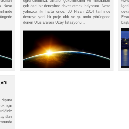
aklıları
öğrencilerimizi, amatör gökbilimcileri ve meraklıları
www.
m. Nasa
çok özel bir deneyime davet etmek istiyorum. Nasa
İçer
rihinde
yalnızca iki hafta önce, 30 Nisan 2014 tarihinde
deva
rüngede
devreye yeni bir proje aldı ve şu anda yörüngede
Ersu
dönen Uluslararası Uzay İstasyonu...
başla
ARI
 dışına
mek için
iğiniz
yıtları
orunda