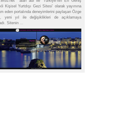
ersu.net alan adı ile ‘Türkiye’nin En Geniş
ikli Kişisel Yurtdışı Gezi Sitesi’ olarak yayınına
m eden portalında deneyimlerini paylaşan Özge
, yeni yıl ile değişiklikleri de açıklamaya
dı. Sitenin ...