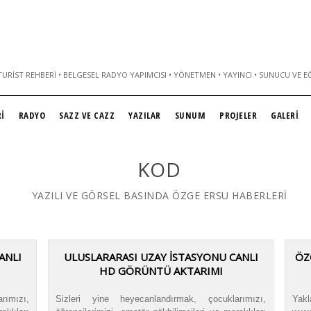
URIST REHBERI • BELGESEL RADYO YAPIMCISI • YÖNETMEN • YAYINCI • SUNUCU VE E
İ
RADYO
SAZZ VE CAZZ
YAZILAR
SUNUM
PROJELER
GALERİ
KOD
YAZILI VE GÖRSEL BASINDA ÖZGE ERSU HABERLERİ
ANLI
ULUSLARARASI UZAY İSTASYONU CANLI
ÖZ
HD GÖRÜNTÜ AKTARIMI
rımızı,
Sizleri yine heyecanlandırmak, çocuklarımızı,
Yak