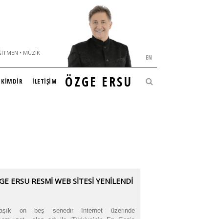
ĞITMEN • MÜZIK
EN
ÖZGE ERSU
KİMDİR
İLETİŞİM
GE ERSU RESMİ WEB SİTESİ YENİLENDİ
laşık on beş senedir Internet üzerinde