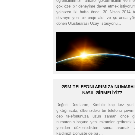
öğrencilerimizi, amatör gökbilimcileri ve mer
çok özel bir deneyime davet etmek istiyoru
yalnızca iki hafta önce, 30 Nisan 2014 ta
devreye yeni bir proje aldı ve şu anda yö
dönen Uluslararası Uzay İstasyonu...
GSM TELEFONLARIMIZA NUMARAL
NASIL GİRMELİYİZ?
Değerli Dostlarım, Kimbilir kaç kez yurt
çıktığınızda, ülkenizdeki bir telefonu çevir
cep telefonunuza uzun zaman önce gird
numaranın başına yeni rakamlar getirerek ka
yeniden düzenledikten sonra aramak z
kaldınız! Dönüşte de bu ...