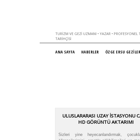
TURIZM VE GEZI UZMANI • YAZAR • PROFESYONEL T
TARIHÇISI
ANA SAYFA
HABERLER
ÖZGE ERSU GEZİLER
ULUSLARARASI UZAY İSTASYONU C
HD GÖRÜNTÜ AKTARIMI
Sizleri yine heyecanlandırmak, çocukla