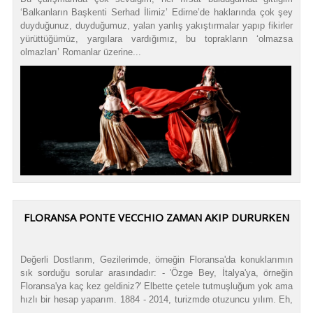
‘Balkanların Başkenti Serhad İlimiz’ Edirne’de haklarında çok şey
duyduğunuz, duyduğumuz, yalan yanlış yakıştırmalar yapıp fikirler
yürüttüğümüz, yargılara vardığımız, bu toprakların ‘olmazsa
olmazları’ Romanlar üzerine...
FLORANSA PONTE VECCHIO ZAMAN AKIP DURURKEN
Değerli Dostlarım, Gezilerimde, örneğin Floransa'da konuklarımın
sık sorduğu sorular arasındadır: - 'Özge Bey, İtalya'ya, örneğin
Floransa'ya kaç kez geldiniz?' Elbette çetele tutmuşluğum yok ama
hızlı bir hesap yaparım. 1884 - 2014, turizmde otuzuncu yılım. Eh,
...