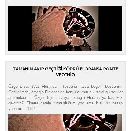
ZAMANIN AKIP GEÇTIĞI KÖPRÜ FLORANSA PONTE
VECCHIO
Özge Ersu, 1992 Floransa - Toscana İtalya Değerli Dostlarım,
Gezilerimde, örneğin Floransa'da konuklarımın sık sorduğu sorular
arasındadır: - 'Özge Bey, İtalya'ya, örneğin Floransa'ya kaç kez
geldiniz?' Elbette çetele tutmuşluğum yok ama hızlı bir hesap
yaparım… 1984 ...