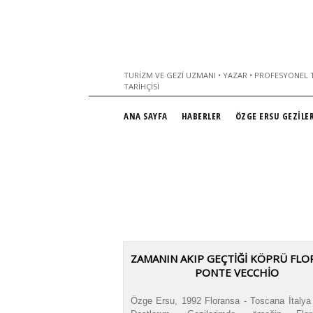
TURIZM VE GEZI UZMANI • YAZAR • PROFESYONEL T
TARIHÇISI
ANA SAYFA
HABERLER
ÖZGE ERSU GEZİLER
ZAMANIN AKIP GEÇTIĞI KÖPRÜ FLO
PONTE VECCHIO
Özge Ersu, 1992 Floransa - Toscana İtalya 