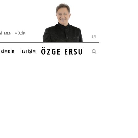
ĞITMEN • MÜZIK
EN
ÖZGE ERSU
KİMDİR
İLETİŞİM