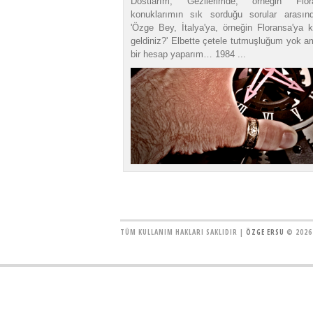
Dostlarım, Gezilerimde, örneğin Flora
konuklarımın sık sorduğu sorular arasınd
'Özge Bey, İtalya'ya, örneğin Floransa'ya 
geldiniz?' Elbette çetele tutmuşluğum yok a
bir hesap yaparım… 1984 ...
TÜM KULLANIM HAKLARI SAKLIDIR |
ÖZGE ERSU
© 2026