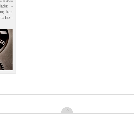
nsa'da
adır: -
kaç kez
ma hızlı