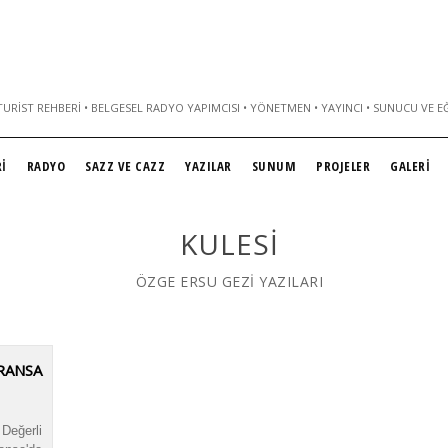
URIST REHBERI • BELGESEL RADYO YAPIMCISI • YÖNETMEN • YAYINCI • SUNUCU VE E
İ
RADYO
SAZZ VE CAZZ
YAZILAR
SUNUM
PROJELER
GALERİ
KULESI
ÖZGE ERSU GEZİ YAZILARI
RANSA
Değerli