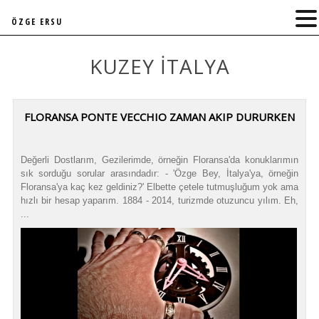
ÖZGE ERSU
KUZEY ITALYA
FLORANSA PONTE VECCHIO ZAMAN AKIP DURURKEN
Değerli Dostlarım, Gezilerimde, örneğin Floransa'da konuklarımın
sık sorduğu sorular arasındadır: - 'Özge Bey, İtalya'ya, örneğin
Floransa'ya kaç kez geldiniz?' Elbette çetele tutmuşluğum yok ama
hızlı bir hesap yaparım. 1884 - 2014, turizmde otuzuncu yılım. Eh,
...