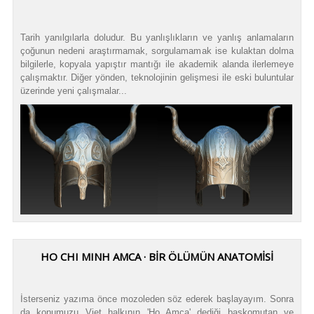
Tarih yanılgılarla doludur. Bu yanlışlıkların ve yanlış anlamaların
çoğunun nedeni araştırmamak, sorgulamamak ise kulaktan dolma
bilgilerle, kopyala yapıştır mantığı ile akademik alanda ilerlemeye
çalışmaktır. Diğer yönden, teknolojinin gelişmesi ile eski buluntular
üzerinde yeni çalışmalar...
HO CHI MINH AMCA · BİR ÖLÜMÜN ANATOMİSİ
İsterseniz yazıma önce mozoleden söz ederek başlayayım. Sonra
da konumuzu Viet halkının 'Ho Amca' dediği başkomutan ve