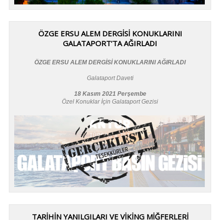
ÖZGE ERSU ALEM DERGİSİ KONUKLARINI
GALATAPORT’TA AĞIRLADI
ÖZGE ERSU ALEM DERGİSİ KONUKLARINI AĞIRLADI
Galataport Daveti
18 Kasım 2021 Perşembe
Özel Konuklar İçin Galataport Gezisi
TARİHİN YANILGILARI VE VİKİNG MİĞFERLERİ