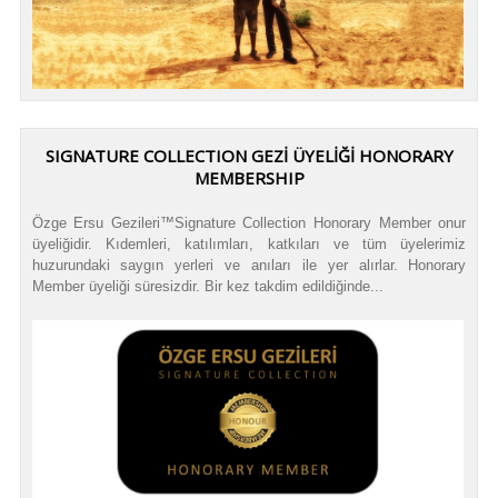
SIGNATURE COLLECTION GEZİ ÜYELİĞİ HONORARY
MEMBERSHIP
Özge Ersu Gezileri™Signature Collection Honorary Member onur
üyeliğidir. Kıdemleri, katılımları, katkıları ve tüm üyelerimiz
huzurundaki saygın yerleri ve anıları ile yer alırlar. Honorary
Member üyeliği süresizdir. Bir kez takdim edildiğinde...