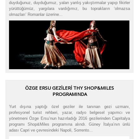
duyduğunuz, duyduğumuz, yalan yanlış yakıştırmalar yapıp fikirler
yürüttüğümüz, yargılara vardığımız, bu toprakların ‘olmazsa
olmazları’ Romanlar üzerine...
ÖZGE ERSU GEZİLERİ THY SHOP&MILES
PROGRAMINDA
Yurt dışına yaptığı özel geziler ile tanınan gezi uzmanı,
profesyonel turist rehberi, yazar, radyo belgesel yapımcı ve
yönetmeni Özge Ersu’nun hazırladığı 2016 gezilerinden Capritalya
programı Shop&Miles programına alındı. Güney İtalya’nın ünlü
adası Capri ve çevresindeki Napoli, Sorrento...