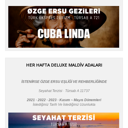
HER HAFTA DELUXE MALDİV ADALARI
İSTENİRSE ÖZGE ERSU EŞLİĞİ VE REHBERLİĞİNDE
Seyahat Terzisi · Türsab A 11737
2021 · 2022 · 2023 · Kasım ~ Mayıs Dönemleri
İstediğiniz Tarih Ve İstediğiniz Uzunlukta