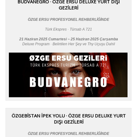
BUDVANEGRO · ÖZGE ERSU DELUXE YURT DIŞI
GEZİLERİ
ÖZGE ERSU PROFESYONEL REHBERLİĞİNDE
Türk Ekspres · Türsab A 721
21 Haziran 2025 Cumartesi ~ 25 Haziran 2025 Çarşamba
Deluxe Program · Belirtilen Her Şey ve Thy Uçuşu Dahil
ÖZGEBİSTAN İPEK YOLU · ÖZGE ERSU DELUXE YURT
DIŞI GEZİLERİ
ÖZGE ERSU PROFESYONEL REHBERLİĞİNDE