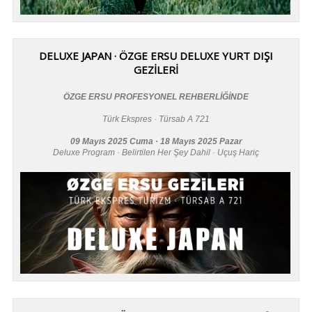
DELUXE JAPAN · ÖZGE ERSU DELUXE YURT DIŞI
GEZİLERİ
ÖZGE ERSU PROFESYONEL REHBERLİĞİNDE
Türk Ekspres · Türsab A 721
09 Mayıs 2025 Cuma · 18 Mayıs 2025 Pazar
Deluxe Program · Belirtilen Her Şey Dahil · Uçuş Hariç