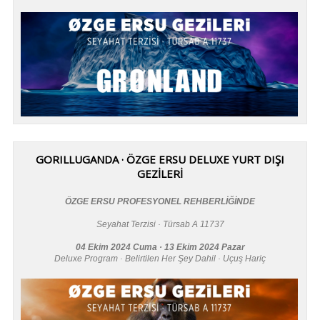
GORILLUGANDA · ÖZGE ERSU DELUXE YURT DIŞI
GEZİLERİ
ÖZGE ERSU PROFESYONEL REHBERLİĞİNDE
Seyahat Terzisi · Türsab A 11737
04 Ekim 2024 Cuma · 13 Ekim 2024 Pazar
Deluxe Program · Belirtilen Her Şey Dahil · Uçuş Hariç