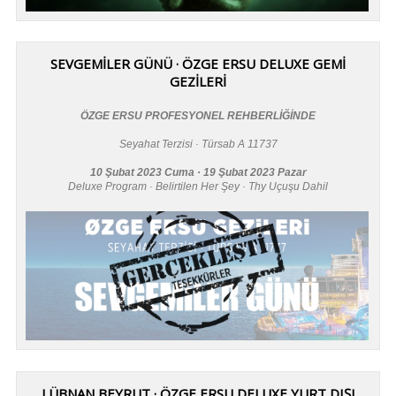
SEVGEMİLER GÜNÜ · ÖZGE ERSU DELUXE GEMİ
GEZİLERİ
ÖZGE ERSU PROFESYONEL REHBERLİĞİNDE
Seyahat Terzisi · Türsab A 11737
10 Şubat 2023 Cuma · 19 Şubat 2023 Pazar
Deluxe Program · Belirtilen Her Şey · Thy Uçuşu Dahil
LÜBNAN BEYRUT · ÖZGE ERSU DELUXE YURT DIŞI