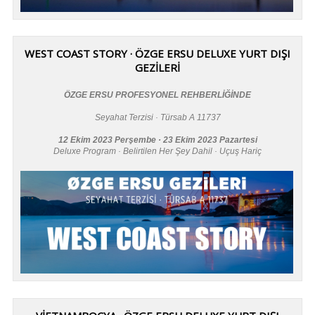
WEST COAST STORY · ÖZGE ERSU DELUXE YURT DIŞI
GEZİLERİ
ÖZGE ERSU PROFESYONEL REHBERLİĞİNDE
Seyahat Terzisi · Türsab A 11737
12 Ekim 2023 Perşembe · 23 Ekim 2023 Pazartesi
Deluxe Program · Belirtilen Her Şey Dahil · Uçuş Hariç