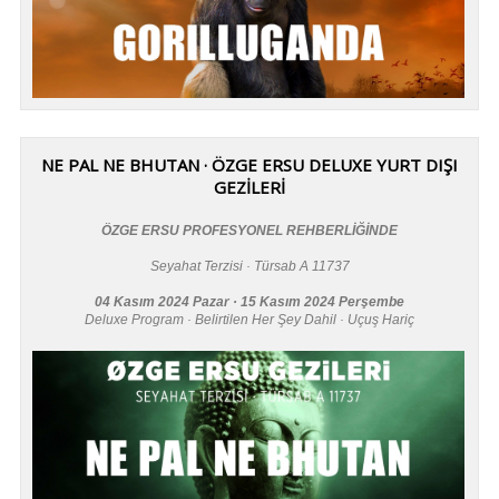
NE PAL NE BHUTAN · ÖZGE ERSU DELUXE YURT DIŞI
GEZİLERİ
ÖZGE ERSU PROFESYONEL REHBERLİĞİNDE
Seyahat Terzisi · Türsab A 11737
04 Kasım 2024 Pazar · 15 Kasım 2024 Perşembe
Deluxe Program · Belirtilen Her Şey Dahil · Uçuş Hariç