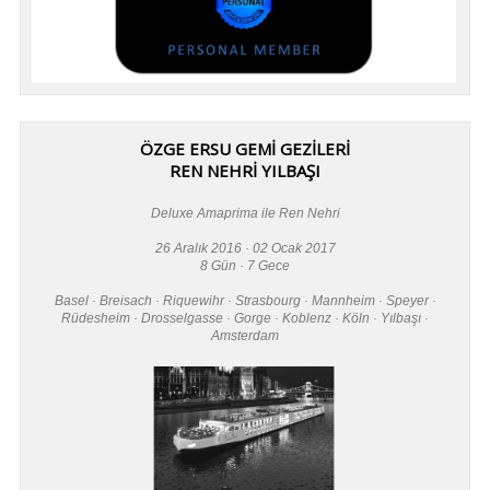
ÖZGE ERSU GEMİ GEZİLERİ
REN NEHRİ YILBAŞI
Deluxe Amaprima ile Ren Nehri
26 Aralık 2016 · 02 Ocak 2017
8 Gün · 7 Gece
Basel · Breisach · Riquewihr · Strasbourg · Mannheim · Speyer ·
Rüdesheim · Drosselgasse · Gorge · Koblenz · Köln · Yılbaşı ·
Amsterdam