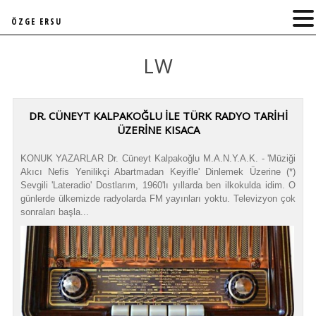
ÖZGE ERSU
LW
DR. CÜNEYT KALPAKOĞLU İLE TÜRK RADYO TARIHI
ÜZERINE KISACA
KONUK YAZARLAR Dr. Cüneyt Kalpakoğlu M.A.N.Y.A.K. - 'Müziği
Akıcı Nefis Yenilikçi Abartmadan Keyifle' Dinlemek Üzerine (*)
Sevgili 'Lateradio' Dostlarım, 1960'lı yıllarda ben ilkokulda idim. O
günlerde ülkemizde radyolarda FM yayınları yoktu. Televizyon çok
sonraları başla...