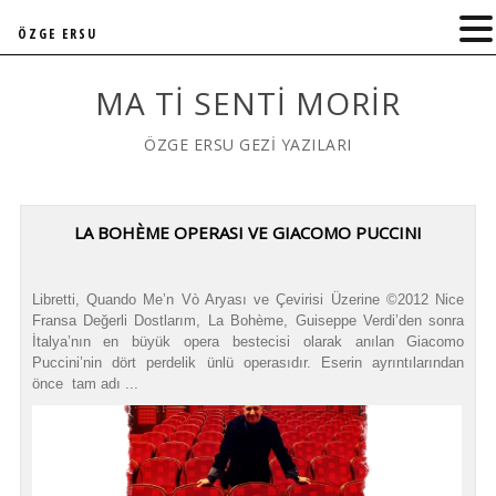
ÖZGE ERSU
MA TI SENTI MORIR
ÖZGE ERSU GEZİ YAZILARI
LA BOHÈME OPERASI VE GIACOMO PUCCINI
Libretti, Quando Me’n Vò Aryası ve Çevirisi Üzerine ©2012 Nice
Fransa Değerli Dostlarım, La Bohème, Guiseppe Verdi’den sonra
İtalya’nın en büyük opera bestecisi olarak anılan Giacomo
Puccini’nin dört perdelik ünlü operasıdır. Eserin ayrıntılarından
önce tam adı ...