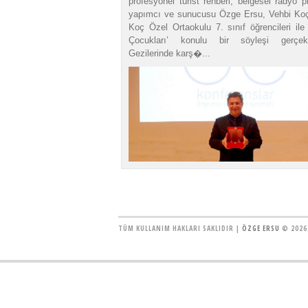
profesyonel turist rehberi, belgesel radyo 
yapımcı ve sunucusu Özge Ersu, Vehbi Koç
Koç Özel Ortaokulu 7. sınıf öğrencileri ile
Çocukları’ konulu bir söyleşi gerçekle
Gezilerinde karş�...
TÜM KULLANIM HAKLARI SAKLIDIR |
ÖZGE ERSU
© 2026