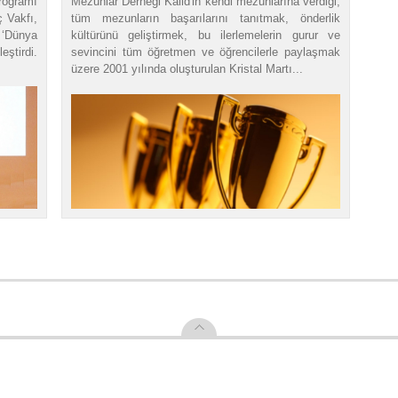
programı
Mezunlar Derneği Kalid'in kendi mezunlarına verdiği,
 Vakfı,
tüm mezunların başarılarını tanıtmak, önderlik
 ‘Dünya
kültürünü geliştirmek, bu ilerlemelerin gurur ve
ştirdi.
sevincini tüm öğretmen ve öğrencilerle paylaşmak
üzere 2001 yılında oluşturulan Kristal Martı...