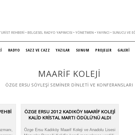
URIST REHBERI • BELGESEL RADYO YAPIMCISI • YÖNETMEN • YAYINCI • SUNUCU VE E
İ
RADYO
SAZZ VE CAZZ
YAZILAR
SUNUM
PROJELER
GALERİ
MAARIF KOLEJI
ÖZGE ERSU SÖYLEŞİ SEMİNER DİNLETİ VE KONFERANSLARI
VEHBI
ÖZGE ERSU 2012 KADIKÖY MAARİF KOLEJİ
KALİD KRİSTAL MARTI ÖDÜLÜ’NÜ ALDI
zmanı,
Özge Ersu Kadıköy Maarif Koleji ve Anadolu Lisesi