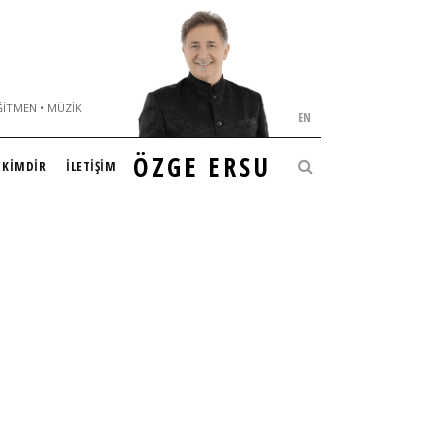
ĞITMEN • MÜZIK
EN
ÖZGE ERSU
KİMDİR
İLETİŞİM