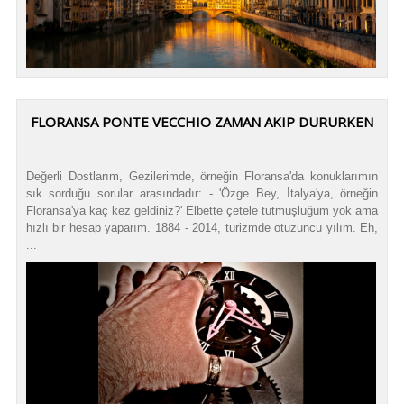
FLORANSA PONTE VECCHIO ZAMAN AKIP DURURKEN
Değerli Dostlarım, Gezilerimde, örneğin Floransa'da konuklarımın
sık sorduğu sorular arasındadır: - 'Özge Bey, İtalya'ya, örneğin
Floransa'ya kaç kez geldiniz?' Elbette çetele tutmuşluğum yok ama
hızlı bir hesap yaparım. 1884 - 2014, turizmde otuzuncu yılım. Eh,
...