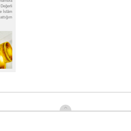
lhambra
eğerli
le İslâm
attığım