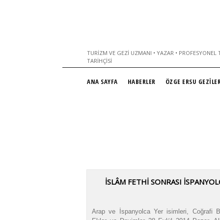
TURIZM VE GEZI UZMANI • YAZAR • PROFESYONEL T
TARIHÇISI
ANA SAYFA
HABERLER
ÖZGE ERSU GEZİLER
İSLÂM FETHİ SONRASI İSPANYOL
Arap ve İspanyolca Yer isimleri, Coğrafi Bö