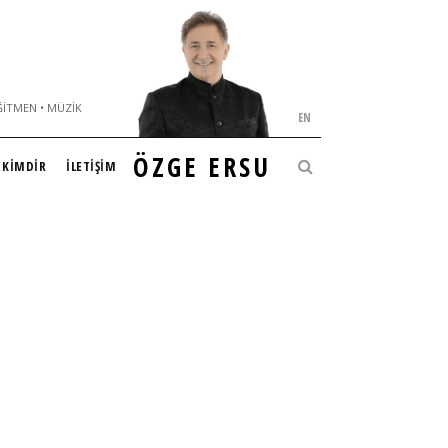
ĞITMEN • MÜZIK
EN
ÖZGE ERSU
KİMDİR
İLETİŞİM