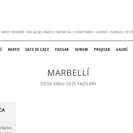
URIST REHBERI • BELGESEL RADYO YAPIMCISI • YÖNETMEN • YAYINCI • SUNUCU VE E
İ
RADYO
SAZZ VE CAZZ
YAZILAR
SUNUM
PROJELER
GALERİ
MARBELLÍ
ÖZGE ERSU GEZİ YAZILARI
CA
lgeler,