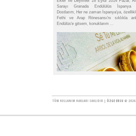
Ekler ve Deyimler 28 Eylül 2014 Pazar, A
Sarayı Granada Endülülüs İspanya D
Dostlarım, Her ne zaman İspanya'ya, özellik
Fethi ve Arap Rönesansı'nı sıklıkla anl
Endülüs'e gitsem, konuklarım ...
TÜM KULLANIM HAKLARI SAKLIDIR |
ÖZGE ERSU
© 2026