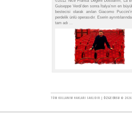
©2012 Nice Fransa Değerli Dostlarım, La 
Guiseppe Verdi’den sonra İtalya’nın en büyü
bestecisi olarak anılan Giacomo Puccini’n
perdelik ünlü operasıdır. Eserin ayrıntıların
tam adı ...
TÜM KULLANIM HAKLARI SAKLIDIR |
ÖZGE ERSU
© 2026