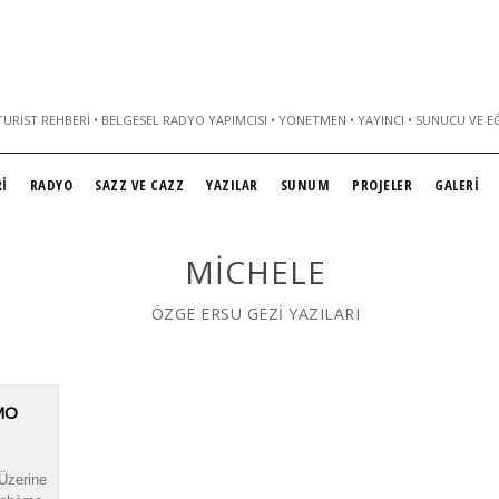
URIST REHBERI • BELGESEL RADYO YAPIMCISI • YÖNETMEN • YAYINCI • SUNUCU VE E
İ
RADYO
SAZZ VE CAZZ
YAZILAR
SUNUM
PROJELER
GALERİ
MICHELE
ÖZGE ERSU GEZİ YAZILARI
MO
 Üzerine