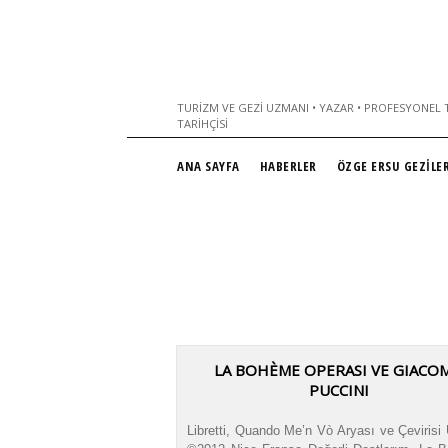
TURIZM VE GEZI UZMANI • YAZAR • PROFESYONEL T
TARIHÇISI
ANA SAYFA
HABERLER
ÖZGE ERSU GEZİLER
LA BOHÈME OPERASI VE GIACO
PUCCINI
Libretti, Quando Me’n Vò Aryası ve Çevirisi