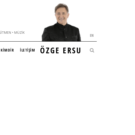
ĞITMEN • MÜZIK
EN
ÖZGE ERSU
KİMDİR
İLETİŞİM