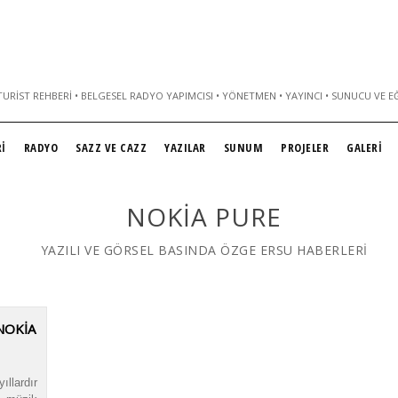
URIST REHBERI • BELGESEL RADYO YAPIMCISI • YÖNETMEN • YAYINCI • SUNUCU VE E
İ
RADYO
SAZZ VE CAZZ
YAZILAR
SUNUM
PROJELER
GALERİ
NOKIA PURE
YAZILI VE GÖRSEL BASINDA ÖZGE ERSU HABERLERİ
NOKIA
llardır