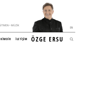
ĞITMEN • MÜZIK
EN
ÖZGE ERSU
KİMDİR
İLETİŞİM