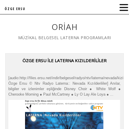
ÖZGE ERSU
ORIAH
MÜZİKAL BELGESEL LATERNA PROGRAMLARI
ÖZGE ERSU İLE LATERNA KIZILDERİLİLER
[audio:http://files.ersu.net/indir/belgesel/radyo/ntv/laterna/nevada/kizilderi
Özge Ersu © Ntv Radyo Laterna:: Nevada Kızılderililer] Anılar,
bilgiler ve izlenimler eşliğinde Disney Choir ● White Wolf ●
Cherooke Morning ● Paul McCartney ● Ly O Lay Ale Loya ● ...