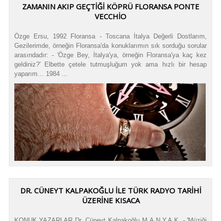
ZAMANIN AKIP GEÇTIĞI KÖPRÜ FLORANSA PONTE
VECCHIO
Özge Ersu, 1992 Floransa - Toscana İtalya Değerli Dostlarım,
Gezilerimde, örneğin Floransa'da konuklarımın sık sorduğu sorular
arasındadır: - 'Özge Bey, İtalya'ya, örneğin Floransa'ya kaç kez
geldiniz?' Elbette çetele tutmuşluğum yok ama hızlı bir hesap
yaparım… 1984 ...
DR. CÜNEYT KALPAKOĞLU İLE TÜRK RADYO TARIHI
ÜZERINE KISACA
KONUK YAZARLAR Dr. Cüneyt Kalpakoğlu M.A.N.Y.A.K. - 'Müziği