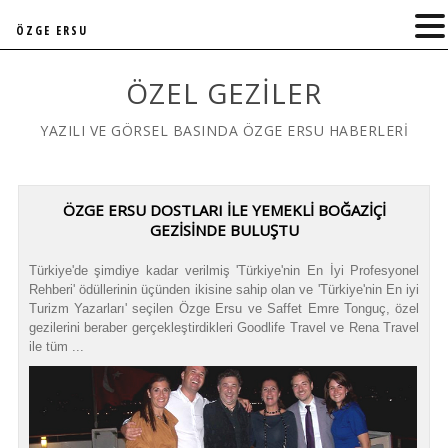
ÖZGE ERSU
ÖZEL GEZILER
YAZILI VE GÖRSEL BASINDA ÖZGE ERSU HABERLERİ
ÖZGE ERSU DOSTLARI İLE YEMEKLİ BOĞAZİÇİ
GEZİSİNDE BULUŞTU
Türkiye'de şimdiye kadar verilmiş 'Türkiye'nin En İyi Profesyonel
Rehberi' ödüllerinin üçünden ikisine sahip olan ve 'Türkiye'nin En iyi
Turizm Yazarları' seçilen Özge Ersu ve Saffet Emre Tonguç, özel
gezilerini beraber gerçekleştirdikleri Goodlife Travel ve Rena Travel
ile tüm ...