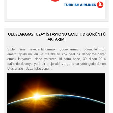
ULUSLARARASI UZAY İSTASYONU CANLI HD GÖRÜNTÜ
AKTARIMI
Sizleri yine heyecanlandırmak, çocuklarımızı, öğrencilerimizi,
amatör gökbilimcileri ve meraklıları çok özel bir deneyime davet
etmek istiyorum. Nasa yalnızca iki hafta önce, 30 Nisan 2014
tarihinde devreye yeni bir proje aldı ve şu anda yörüngede dönen
Uluslararası Uzay İstasyonu...