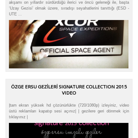
akşamı on yıllardır sürdürdüğü ilerici ve öncü geleneği ile, başta
‘Uzay Gezisi’ olmak üzere, sıradışı seyahatlerini tanıttığı (ESD -
UTE ...
ÖZGE ERSU GEZİLERİ SIGNATURE COLLECTION 2015
VIDEO
|tam ekran yüksek hd çözünürlükte (720/1080p) izleyiniz, video
üstü reklamları kapatıp sesi açınız| | gezilere geri dönmek için
tıklayınız |