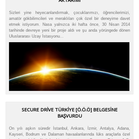
AKTARIMI
Sizleri yine heyecanlandırmak, çocuklarımızı, öğrencilerimizi,
amatör gökbilimcileri ve meraklıları çok özel bir deneyime davet
etmek istiyorum. Nasa yalnızca iki hafta önce, 30 Nisan 2014
tarihinde devreye yeni bir proje aldı ve şu anda yörüngede dönen
Uluslararası Uzay İstasyonu...
SECURE DRIVE TÜRKIYE [Ö.Ö.Ö] BELGESINE
BAŞVURDU
On yılı aşkın süredir İstanbul, Ankara, İzmir, Antalya, Adana,
Kayseri, Bodrum ve Dalaman havaalanlarında lüks araçlarla özel