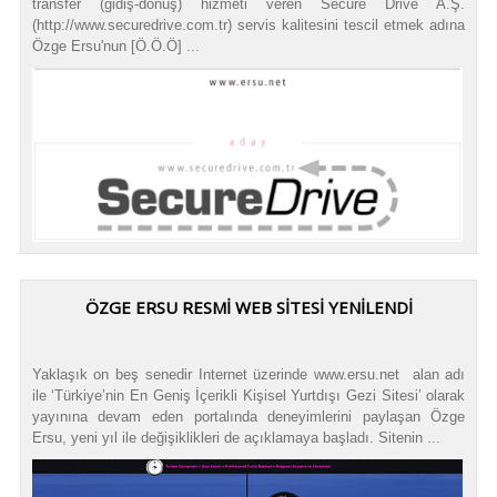
transfer (gidiş-dönüş) hizmeti veren Secure Drive A.Ş.
(http://www.securedrive.com.tr) servis kalitesini tescil etmek adına
Özge Ersu'nun [Ö.Ö.Ö] ...
ÖZGE ERSU RESMİ WEB SİTESİ YENİLENDİ
Yaklaşık on beş senedir Internet üzerinde www.ersu.net alan adı
ile ‘Türkiye’nin En Geniş İçerikli Kişisel Yurtdışı Gezi Sitesi’ olarak
yayınına devam eden portalında deneyimlerini paylaşan Özge
Ersu, yeni yıl ile değişiklikleri de açıklamaya başladı. Sitenin ...