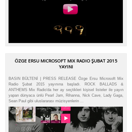
ÖZGE ERSU MICROSOFT MIX RADIO ŞUBAT 2015
YAYINI
BASIN BÜLTENİ | PRESS RELEASE Özge Ersu Microsoft Mix
Radio Şubat 2015 yayınına başladı. ROCK BALLADS &
ANTHEMS Mix Radio'da her ay seçtikleri kişisel listeler ile yayın
yapan dünyaca ünlü Pearl Jam, Rihanna, Nick Cave, Lady Gaga,
Sean Paul gibi uluslararası müzisyenlerin ...