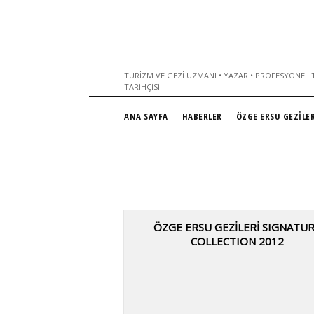
TURIZM VE GEZI UZMANI • YAZAR • PROFESYONEL T
TARIHÇISI
ANA SAYFA
HABERLER
ÖZGE ERSU GEZİLER
ÖZGE ERSU GEZİLERİ SIGNATU
COLLECTION 2012