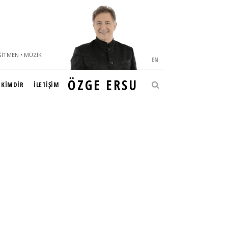
ĞITMEN • MÜZIK
EN
ÖZGE ERSU
KİMDİR
İLETİŞİM