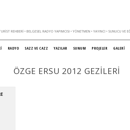
URIST REHBERI • BELGESEL RADYO YAPIMCISI • YÖNETMEN • YAYINCI • SUNUCU VE E
İ
RADYO
SAZZ VE CAZZ
YAZILAR
SUNUM
PROJELER
GALERİ
ÖZGE ERSU 2012 GEZILERI
RE