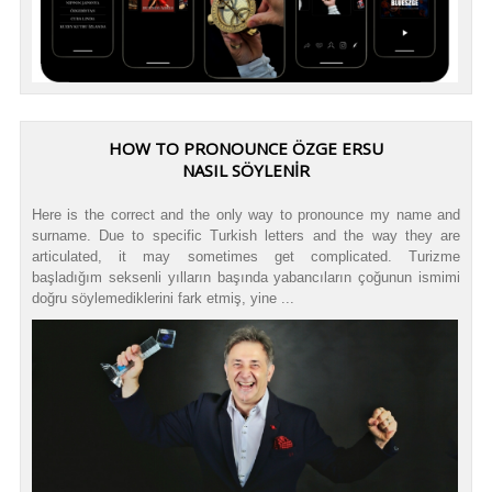
HOW TO PRONOUNCE ÖZGE ERSU
NASIL SÖYLENİR
Here is the correct and the only way to pronounce my name and
surname. Due to specific Turkish letters and the way they are
articulated, it may sometimes get complicated. Turizme
başladığım seksenli yılların başında yabancıların çoğunun ismimi
doğru söylemediklerini fark etmiş, yine ...