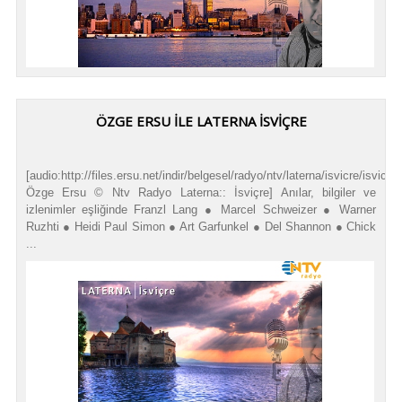
ÖZGE ERSU İLE LATERNA İSVİÇRE
[audio:http://files.ersu.net/indir/belgesel/radyo/ntv/laterna/isvicre/isvicre
Özge Ersu © Ntv Radyo Laterna:: İsviçre] Anılar, bilgiler ve
izlenimler eşliğinde Franzl Lang ● Marcel Schweizer ● Warner
Ruzhti ● Heidi Paul Simon ● Art Garfunkel ● Del Shannon ● Chick
...