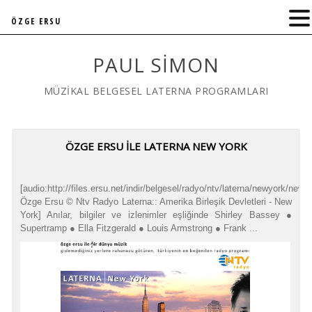
ÖZGE ERSU
PAUL SIMON
MÜZİKAL BELGESEL LATERNA PROGRAMLARI
ÖZGE ERSU İLE LATERNA NEW YORK
[audio:http://files.ersu.net/indir/belgesel/radyo/ntv/laterna/newyork/newy
Özge Ersu © Ntv Radyo Laterna:: Amerika Birleşik Devletleri - New
York] Anılar, bilgiler ve izlenimler eşliğinde Shirley Bassey ●
Supertramp ● Ella Fitzgerald ● Louis Armstrong ● Frank ...