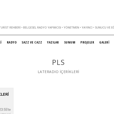
URIST REHBERI • BELGESEL RADYO YAPIMCISI • YÖNETMEN • YAYINCI • SUNUCU VE E
İ
RADYO
SAZZ VE CAZZ
YAZILAR
SUNUM
PROJELER
GALERİ
PLS
LATERADIO İÇERİKLERİ
KLERI
3:55'te