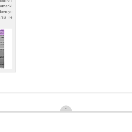
netmeni
zamanki
devreye
rsu ile