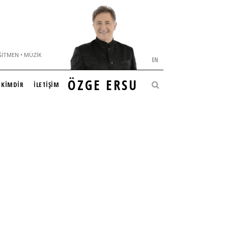
ĞITMEN • MÜZIK
EN
ÖZGE ERSU
KİMDİR
İLETİŞİM