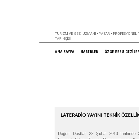
TURIZM VE GEZI UZMANI • YAZAR • PROFESYONEL T
TARIHÇISI
ANA SAYFA
HABERLER
ÖZGE ERSU GEZİLER
LATERADIO YAYINI TEKNIK ÖZELLI
Değerli Dostlar, 22 Şubat 2013 tarihinde 2