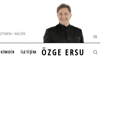
ĞITMEN • MÜZIK
EN
ÖZGE ERSU
KİMDİR
İLETİŞİM