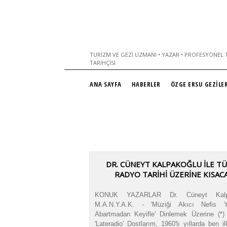
TURIZM VE GEZI UZMANI • YAZAR • PROFESYONEL T
TARIHÇISI
ANA SAYFA
HABERLER
ÖZGE ERSU GEZİLER
DR. CÜNEYT KALPAKOĞLU İLE T
RADYO TARIHI ÜZERINE KISAC
KONUK YAZARLAR Dr. Cüneyt Kalpa
M.A.N.Y.A.K. - 'Müziği Akıcı Nefis Ye
Abartmadan Keyifle' Dinlemek Üzerine (*) 
'Lateradio' Dostlarım, 1960'lı yıllarda ben i