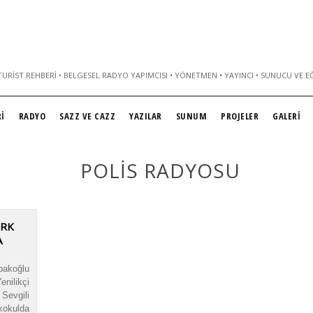
URIST REHBERI • BELGESEL RADYO YAPIMCISI • YÖNETMEN • YAYINCI • SUNUCU VE E
İ
RADYO
SAZZ VE CAZZ
YAZILAR
SUNUM
PROJELER
GALERİ
POLIS RADYOSU
ÜRK
A
koğlu
nilikçi
Sevgili
lkokulda