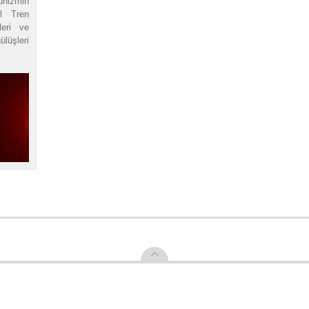
nizmin
l Tren
eri ve
lüşleri