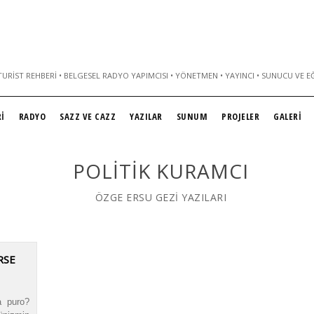
URIST REHBERI • BELGESEL RADYO YAPIMCISI • YÖNETMEN • YAYINCI • SUNUCU VE E
İ
RADYO
SAZZ VE CAZZ
YAZILAR
SUNUM
PROJELER
GALERİ
POLITIK KURAMCI
ÖZGE ERSU GEZİ YAZILARI
RSE
a puro?