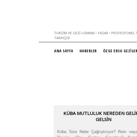
TURIZM VE GEZI UZMANI • YAZAR • PROFESYONEL T
TARIHÇISI
ANA SAYFA
HABERLER
ÖZGE ERSU GEZİLER
KÜBA MUTLULUK NEREDEN GELİ
GELSİN
Küba Size Neler Çağrıştırıyor? Rom vey