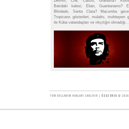
Devrim, Che, Castro, Grandma? Komü
Batıdaki kalesi, Elian, Guantanamo? E
Blindado, Santa Clara? Macumba gecel
Tropicano gösterileri, mulatto, muhteşem gü
ile Küba vatandaşları ve ırkçılığın olmadığı...
TÜM KULLANIM HAKLARI SAKLIDIR |
ÖZGE ERSU
© 2026