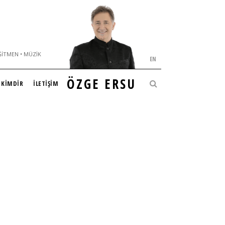
ĞITMEN • MÜZIK
EN
ÖZGE ERSU
KİMDİR
İLETİŞİM