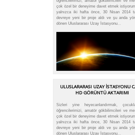
öğrencilerimizi, amatör gökbilimcileri ve mer
çok özel bir deneyime davet etmek istiyoru
yalnızca iki hafta önce, 30 Nisan 2014 ta
devreye yeni bir proje aldı ve şu anda yö
dönen Uluslararası Uzay İstasyonu...
ULUSLARARASI UZAY İSTASYONU C
HD GÖRÜNTÜ AKTARIMI
Sizleri yine heyecanlandırmak, çocukla
öğrencilerimizi, amatör gökbilimcileri ve mer
çok özel bir deneyime davet etmek istiyoru
yalnızca iki hafta önce, 30 Nisan 2014 ta
devreye yeni bir proje aldı ve şu anda yö
dönen Uluslararası Uzay İstasyonu...