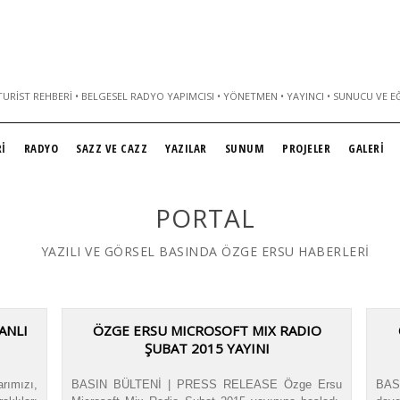
URIST REHBERI • BELGESEL RADYO YAPIMCISI • YÖNETMEN • YAYINCI • SUNUCU VE E
İ
RADYO
SAZZ VE CAZZ
YAZILAR
SUNUM
PROJELER
GALERİ
PORTAL
YAZILI VE GÖRSEL BASINDA ÖZGE ERSU HABERLERİ
ANLI
ÖZGE ERSU MICROSOFT MIX RADIO
ŞUBAT 2015 YAYINI
rımızı,
BASIN BÜLTENİ | PRESS RELEASE Özge Ersu
BAS