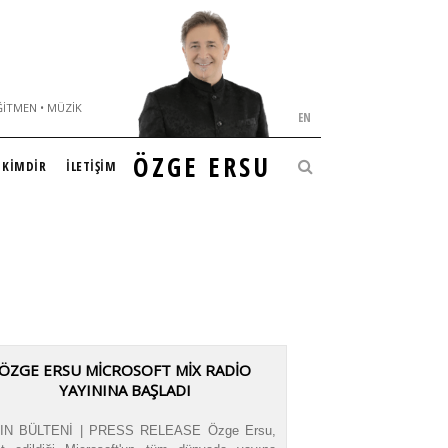
ĞITMEN • MÜZIK
EN
ÖZGE ERSU
KİMDİR
İLETİŞİM
ÖZGE ERSU MICROSOFT MIX RADIO
YAYININA BAŞLADI
IN BÜLTENİ | PRESS RELEASE Özge Ersu,