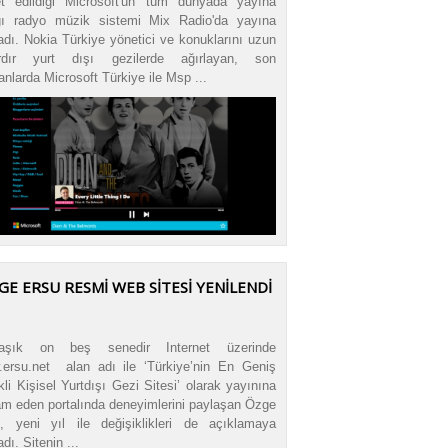
t edildiği Microsoft'un tüm dünyada yayına
ğı radyo müzik sistemi Mix Radio'da yayına
adı. Nokia Türkiye yönetici ve konuklarını uzun
lardır yurt dışı gezilerde ağırlayan, son
nlarda Microsoft Türkiye ile Msp ...
GE ERSU RESMİ WEB SİTESİ YENİLENDİ
laşık on beş senedir Internet üzerinde
ersu.net alan adı ile ‘Türkiye’nin En Geniş
ikli Kişisel Yurtdışı Gezi Sitesi’ olarak yayınına
m eden portalında deneyimlerini paylaşan Özge
, yeni yıl ile değişiklikleri de açıklamaya
dı. Sitenin ...