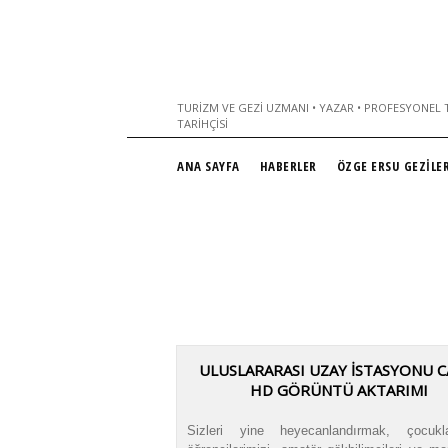
TURIZM VE GEZI UZMANI • YAZAR • PROFESYONEL T
TARIHÇISI
ANA SAYFA
HABERLER
ÖZGE ERSU GEZİLER
ULUSLARARASI UZAY İSTASYONU C
HD GÖRÜNTÜ AKTARIMI
Sizleri yine heyecanlandırmak, çocukla