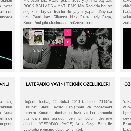
aklıları
Microsoft Mix Radio Şubat 2015 yayınına başladı.
dave
m. Nasa
ROCK BALLADS & ANTHEMS Mix Radio'da her ay
aldı
rihinde
seçtikleri kişisel listeler ile yayın yapan dünyaca
başl
rüngede
ünlü Pearl Jam, Rihanna, Nick Cave, Lady Gaga,
yıl
Sean Paul gibi uluslararası müzisyenlerin ...
zama
ANLI
LATERADIO YAYINI TEKNIK ÖZELLIKLERI
ÖZ
rımızı,
Değerli Dostlar, 22 Şubat 2013 tarihinde 23:55'te
Yak
aklıları
Ersunet Sitesi Teknik Danışmanı ve Yönetmeni
www.
m. Nasa
İbrahim Saramet dostumun hızlı ve her zamanki
İçer
rihinde
titiz çalışması sonucu, yeni bir bölüm devreye
deva
rüngede
alındı. LATERADIO (PAGE) Artık Özge Ersu ile
Ersu
Laterodio içeriğine ulaşmak için tek ...
başla