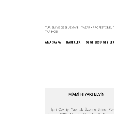
TURIZM VE GEZI UZMANI • YAZAR • PROFESYONEL T
TARIHÇISI
ANA SAYFA
HABERLER
ÖZGE ERSU GEZİLER
MIAMI HIYARI ELVIN
İşini Çok iyi Yapmak Üzerine Birinci Pe