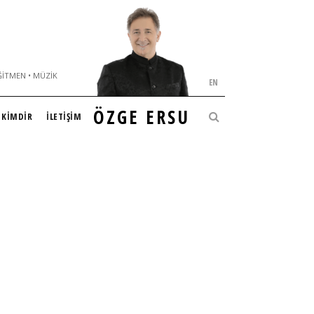
ĞITMEN • MÜZIK
EN
ÖZGE ERSU
KİMDİR
İLETİŞİM