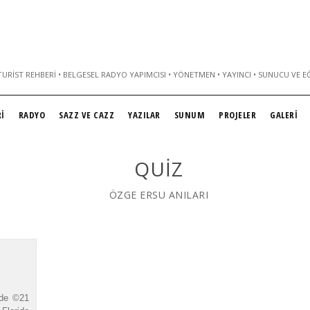
URIST REHBERI • BELGESEL RADYO YAPIMCISI • YÖNETMEN • YAYINCI • SUNUCU VE E
İ
RADYO
SAZZ VE CAZZ
YAZILAR
SUNUM
PROJELER
GALERİ
QUIZ
ÖZGE ERSU ANILARI
rde ©21