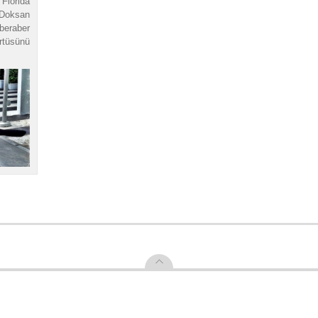
Florida
 Doksan
beraber
örtüsünü