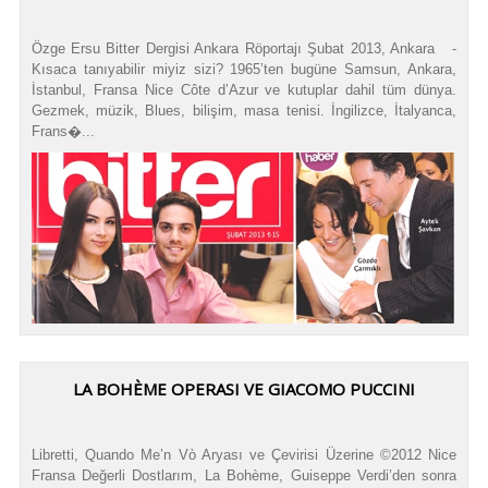
Özge Ersu Bitter Dergisi Ankara Röportajı Şubat 2013, Ankara -
Kısaca tanıyabilir miyiz sizi? 1965’ten bugüne Samsun, Ankara,
İstanbul, Fransa Nice Côte d’Azur ve kutuplar dahil tüm dünya.
Gezmek, müzik, Blues, bilişim, masa tenisi. İngilizce, İtalyanca,
Frans�...
LA BOHÈME OPERASI VE GIACOMO PUCCINI
Libretti, Quando Me’n Vò Aryası ve Çevirisi Üzerine ©2012 Nice
Fransa Değerli Dostlarım, La Bohème, Guiseppe Verdi’den sonra