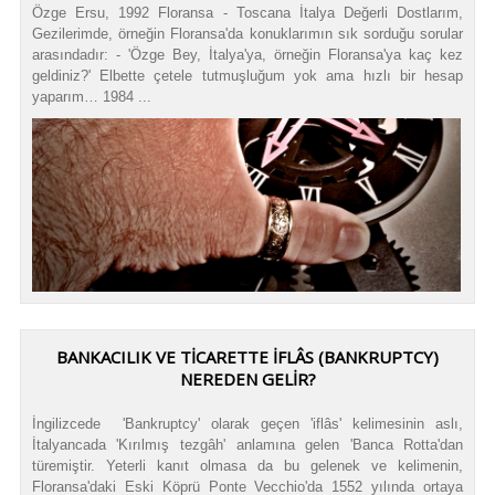
Özge Ersu, 1992 Floransa - Toscana İtalya Değerli Dostlarım,
Gezilerimde, örneğin Floransa'da konuklarımın sık sorduğu sorular
arasındadır: - 'Özge Bey, İtalya'ya, örneğin Floransa'ya kaç kez
geldiniz?' Elbette çetele tutmuşluğum yok ama hızlı bir hesap
yaparım… 1984 ...
BANKACILIK VE TICARETTE İFLÂS (BANKRUPTCY)
NEREDEN GELIR?
İngilizcede 'Bankruptcy' olarak geçen 'iflâs' kelimesinin aslı,
İtalyancada 'Kırılmış tezgâh' anlamına gelen 'Banca Rotta'dan
türemiştir. Yeterli kanıt olmasa da bu gelenek ve kelimenin,
Floransa'daki Eski Köprü Ponte Vecchio'da 1552 yılında ortaya