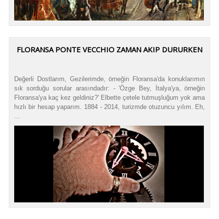
FLORANSA PONTE VECCHIO ZAMAN AKIP DURURKEN
Değerli Dostlarım, Gezilerimde, örneğin Floransa'da konuklarımın
sık sorduğu sorular arasındadır: - 'Özge Bey, İtalya'ya, örneğin
Floransa'ya kaç kez geldiniz?' Elbette çetele tutmuşluğum yok ama
hızlı bir hesap yaparım. 1884 - 2014, turizmde otuzuncu yılım. Eh,
...