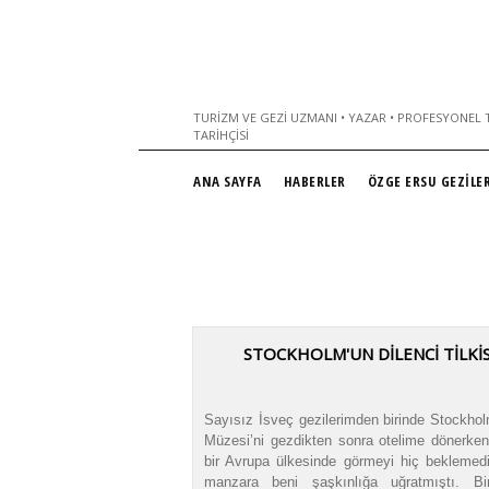
TURIZM VE GEZI UZMANI • YAZAR • PROFESYONEL T
TARIHÇISI
ANA SAYFA
HABERLER
ÖZGE ERSU GEZİLER
STOCKHOLM'UN DİLENCİ TİLKİS
Sayısız İsveç gezilerimden birinde Stockho
Müzesi’ni gezdikten sonra otelime dönerken
bir Avrupa ülkesinde görmeyi hiç beklemedi
manzara beni şaşkınlığa uğratmıştı. B