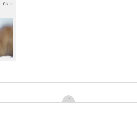
ki ürkek
..