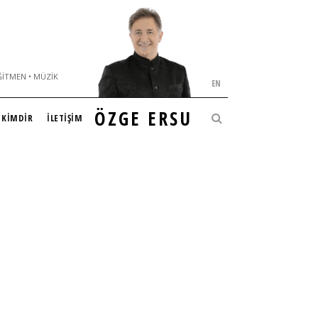
ĞITMEN • MÜZIK
EN
ÖZGE ERSU
KİMDİR
İLETİŞİM