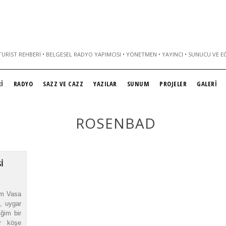
URIST REHBERI • BELGESEL RADYO YAPIMCISI • YÖNETMEN • YAYINCI • SUNUCU VE E
İ
RADYO
SAZZ VE CAZZ
YAZILAR
SUNUM
PROJELER
GALERİ
ROSENBAD
İ
lm Vasa
, uygar
ğim bir
ir köşe