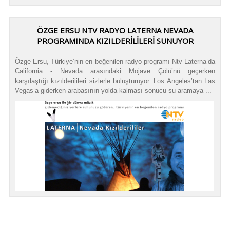
ÖZGE ERSU NTV RADYO LATERNA NEVADA
PROGRAMINDA KIZILDERİLİLERİ SUNUYOR
Özge Ersu, Türkiye’nin en beğenilen radyo programı Ntv Laterna’da
California - Nevada arasındaki Mojave Çölü’nü geçerken
karşılaştığı kızılderilileri sizlerle buluşturuyor. Los Angeles’tan Las
Vegas’a giderken arabasının yolda kalması sonucu su aramaya ...