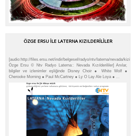
ÖZGE ERSU İLE LATERNA KIZILDERİLİLER
[audio:http://files.ersu.net/indir/belgesel/radyo/ntv/laterna/nevada/kizilderi
Özge Ersu © Ntv Radyo Laterna:: Nevada Kızılderililer] Anılar,
bilgiler ve izlenimler eşliğinde Disney Choir ● White Wolf ●
Cherooke Morning ● Paul McCartney ● Ly O Lay Ale Loya ● ...