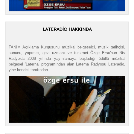
LATERADIO HAKKINDA
TANIM Açıklama Kurgusunu müzikal belgeselci, müzik tarihçisi,
sunucu, yapımcı, gezi uzmanı ve turizmci Özge Ersu'nun Ntv
Radyo'da 2008 yılında yayınlamaya başladığı ödüllü müzikal
belgesel 'Laterna' programından alan Laterna Radyosu Lateradio,
yine kendisi tarafından ...