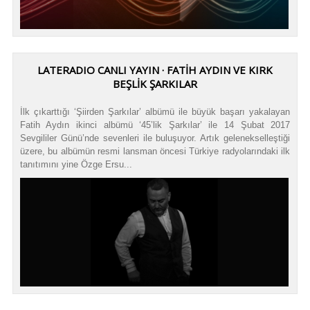
LATERADIO CANLI YAYIN · FATİH AYDIN VE KIRK
BEŞLİK ŞARKILAR
İlk çıkarttığı ‘Şiirden Şarkılar’ albümü ile büyük başarı yakalayan
Fatih Aydın ikinci albümü ‘45’lik Şarkılar’ ile 14 Şubat 2017
Sevgililer Günü’nde sevenleri ile buluşuyor. Artık gelenekselleştiği
üzere, bu albümün resmi lansman öncesi Türkiye radyolarındaki ilk
tanıtımını yine Özge Ersu...