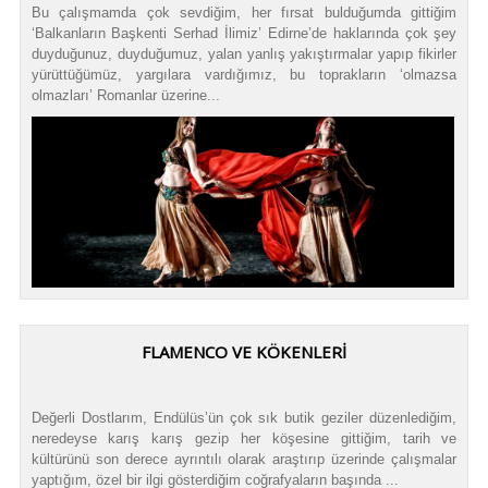
Bu çalışmamda çok sevdiğim, her fırsat bulduğumda gittiğim
‘Balkanların Başkenti Serhad İlimiz’ Edirne’de haklarında çok şey
duyduğunuz, duyduğumuz, yalan yanlış yakıştırmalar yapıp fikirler
yürüttüğümüz, yargılara vardığımız, bu toprakların ‘olmazsa
olmazları’ Romanlar üzerine...
FLAMENCO VE KÖKENLERİ
Değerli Dostlarım, Endülüs’ün çok sık butik geziler düzenlediğim,
neredeyse karış karış gezip her köşesine gittiğim, tarih ve
kültürünü son derece ayrıntılı olarak araştırıp üzerinde çalışmalar
yaptığım, özel bir ilgi gösterdiğim coğrafyaların başında ...