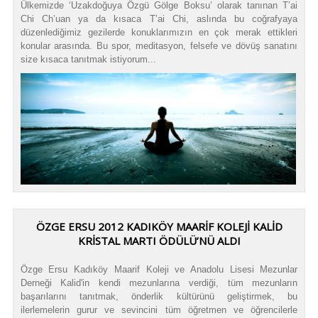
Ülkemizde ‘Uzakdoğuya Özgü Gölge Boksu’ olarak tanınan T’ai
Chi Ch’uan ya da kısaca T’ai Chi, aslında bu coğrafyaya
düzenlediğimiz gezilerde konuklarımızın en çok merak ettikleri
konular arasında. Bu spor, meditasyon, felsefe ve dövüş sanatını
size kısaca tanıtmak istiyorum...
ÖZGE ERSU 2012 KADIKÖY MAARİF KOLEJİ KALİD
KRİSTAL MARTI ÖDÜLÜ’NÜ ALDI
Özge Ersu Kadıköy Maarif Koleji ve Anadolu Lisesi Mezunlar
Derneği Kalid'in kendi mezunlarına verdiği, tüm mezunların
başarılarını tanıtmak, önderlik kültürünü geliştirmek, bu
ilerlemelerin gurur ve sevincini tüm öğretmen ve öğrencilerle