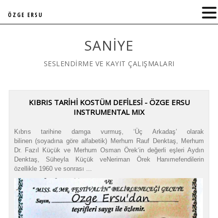
ÖZGE ERSU
SANIYE
SESLENDİRME VE KAYIT ÇALIŞMALARI
KIBRIS TARİHİ KOSTÜM DEFİLESİ - ÖZGE ERSU
INSTRUMENTAL MIX
Kıbrıs tarihine damga vurmuş, ‘Üç Arkadaş’ olarak
bilinen (soyadına göre alfabetik) Merhum Rauf Denktaş, Merhum
Dr. Fazıl Küçük ve Merhum Osman Örek‘in değerli eşleri Aydın
Denktaş, Süheyla Küçük veNeriman Örek Hanımefendilerin
özellikle 1960 ve sonrası ...