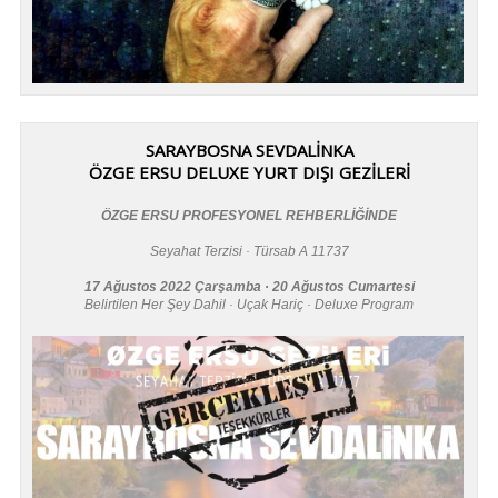
SARAYBOSNA SEVDALİNKA
ÖZGE ERSU DELUXE YURT DIŞI GEZİLERİ
ÖZGE ERSU PROFESYONEL REHBERLİĞİNDE
Seyahat Terzisi · Türsab A 11737
17 Ağustos 2022 Çarşamba · 20 Ağustos Cumartesi
Belirtilen Her Şey Dahil · Uçak Hariç · Deluxe Program