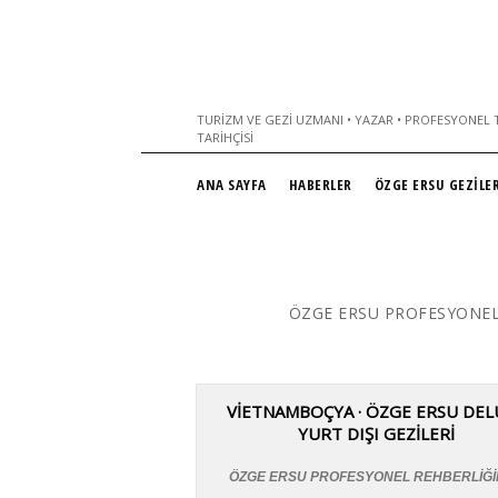
TURIZM VE GEZI UZMANI • YAZAR • PROFESYONEL T
TARIHÇISI
ANA SAYFA
HABERLER
ÖZGE ERSU GEZİLER
ÖZGE ERSU PROFESYONEL
VİETNAMBOÇYA · ÖZGE ERSU DEL
YURT DIŞI GEZİLERİ
ÖZGE ERSU PROFESYONEL REHBERLİĞ