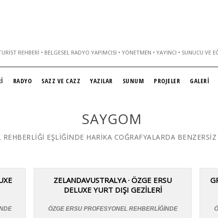
URIST REHBERI • BELGESEL RADYO YAPIMCISI • YÖNETMEN • YAYINCI • SUNUCU VE E
İ
RADYO
SAZZ VE CAZZ
YAZILAR
SUNUM
PROJELER
GALERİ
SAYGOM
 REHBERLİĞİ EŞLİĞİNDE HARİKA COĞRAFYALARDA BENZERSİZ
UXE
ZELANDAVUSTRALYA · ÖZGE ERSU
G
DELUXE YURT DIŞI GEZİLERİ
İNDE
ÖZGE ERSU PROFESYONEL REHBERLİĞİNDE
Ö