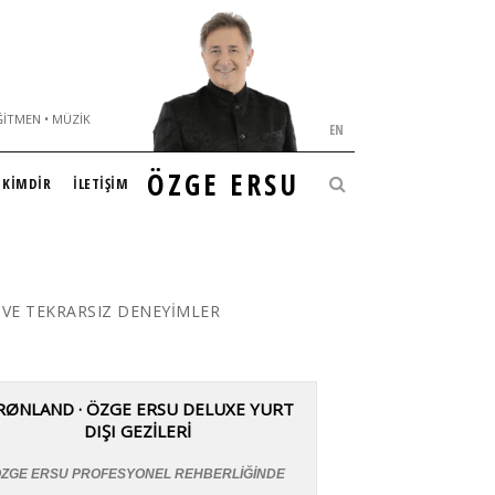
ĞITMEN • MÜZIK
EN
ÖZGE ERSU
KİMDİR
İLETİŞİM
 VE TEKRARSIZ DENEYİMLER
RØNLAND · ÖZGE ERSU DELUXE YURT
DIŞI GEZİLERİ
ZGE ERSU PROFESYONEL REHBERLİĞİNDE