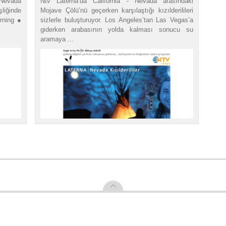
Nevada
Ntv Laterna’da California - Nevada arasındaki
şliğinde
Mojave Çölü’nü geçerken karşılaştığı kızılderilileri
rning ●
sizlerle buluşturuyor. Los Angeles’tan Las Vegas’a
giderken arabasının yolda kalması sonucu su
aramaya ...