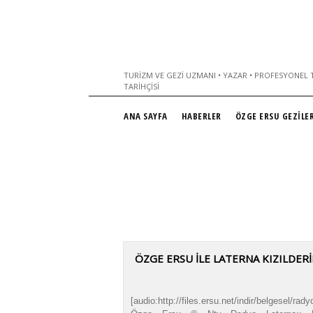
TURIZM VE GEZI UZMANI • YAZAR • PROFESYONEL T
TARIHÇISI
ANA SAYFA
HABERLER
ÖZGE ERSU GEZİLER
ÖZGE ERSU İLE LATERNA KIZILDERİ
[audio:http://files.ersu.net/indir/belgesel/rady