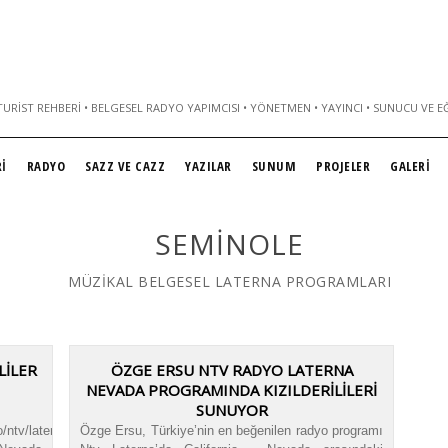
URIST REHBERI • BELGESEL RADYO YAPIMCISI • YÖNETMEN • YAYINCI • SUNUCU VE E
İ
RADYO
SAZZ VE CAZZ
YAZILAR
SUNUM
PROJELER
GALERİ
SEMINOLE
MÜZİKAL BELGESEL LATERNA PROGRAMLARI
LİLER
ÖZGE ERSU NTV RADYO LATERNA
NEVADA PROGRAMINDA KIZILDERİLİLERİ
SUNUYOR
o/ntv/laterna/nevada/kizilderililer.mp3|titles=
Özge Ersu, Türkiye’nin en beğenilen radyo programı