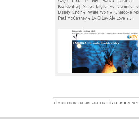
Özge Ersu © Ntv Radyo Laterna:: 
Kızılderililer] Anılar, bilgiler ve izlenimler e
Disney Choir ● White Wolf ● Cherooke Mo
Paul McCartney ● Ly O Lay Ale Loya ● ...
TÜM KULLANIM HAKLARI SAKLIDIR |
ÖZGE ERSU
© 2026