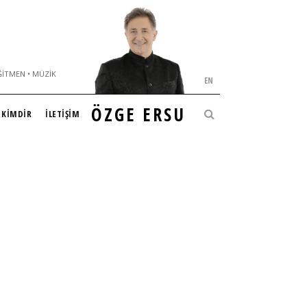
ĞITMEN • MÜZIK
EN
ÖZGE ERSU
KİMDİR
İLETİŞİM