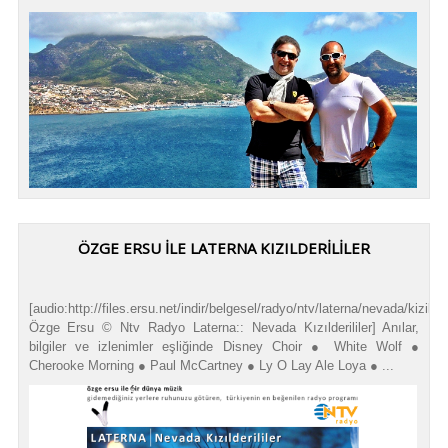
ÖZGE ERSU İLE LATERNA KIZILDERİLİLER
[audio:http://files.ersu.net/indir/belgesel/radyo/ntv/laterna/nevada/kizilderi
Özge Ersu © Ntv Radyo Laterna:: Nevada Kızılderililer] Anılar,
bilgiler ve izlenimler eşliğinde Disney Choir ● White Wolf ●
Cherooke Morning ● Paul McCartney ● Ly O Lay Ale Loya ● ...