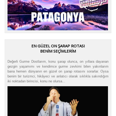
EN GÜZEL ON ŞARAP ROTASI
BENİM SEÇİMLERİM
Değerli Gurme Dostlarım, konu şarap olunca, on yıllara dayanan
gezgin yaşamımı ve kendimce gurme zevkimi bilen yakınlarım
bana hemen dünyanın en güzel on şarap rotasını sorarlar. Oysa
benim bir turizmci, hikâyeci ve anlatıcı olarak sıklıkla sakındığım
iki noktadan birincisi, konu ne olursa...