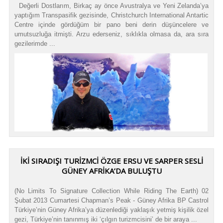
Değerli Dostlarım, Birkaç ay önce Avustralya ve Yeni Zelanda’ya
yaptığım Transpasifik gezisinde, Christchurch International Antartic
Centre içinde gördüğüm bir pano beni derin düşüncelere ve
umutsuzluğa itmişti. Arzu ederseniz, sıklıkla olmasa da, ara sıra
gezilerimde ...
İKI SIRADIŞI TURIZMCI ÖZGE ERSU VE SARPER SESLI
GÜNEY AFRIKA’DA BULUŞTU
(No Limits To Signature Collection While Riding The Earth) 02
Şubat 2013 Cumartesi Chapman’s Peak - Güney Afrika BP Castrol
Türkiye’nin Güney Afrika’ya düzenlediği yaklaşık yetmiş kişilik özel
gezi, Türkiye’nin tanınmış iki ‘çılgın turizmcisini’ de bir araya ...