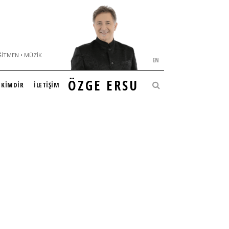
ĞITMEN • MÜZIK
EN
ÖZGE ERSU
KİMDİR
İLETİŞİM