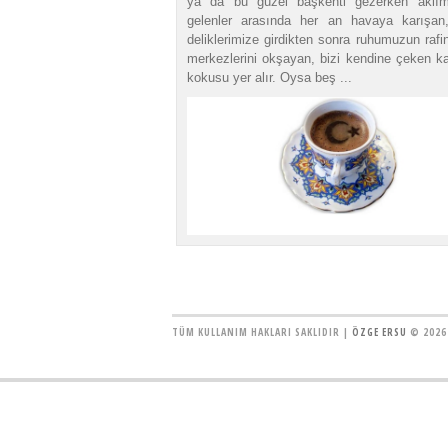
ya da bu güzel başkenti gezerken aklım
gelenler arasında her an havaya karışan
deliklerimize girdikten sonra ruhumuzun raf
merkezlerini okşayan, bizi kendine çeken k
kokusu yer alır. Oysa beş ...
TÜM KULLANIM HAKLARI SAKLIDIR |
ÖZGE ERSU
© 2026