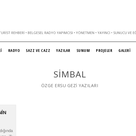
URIST REHBERI • BELGESEL RADYO YAPIMCISI • YÖNETMEN • YAYINCI • SUNUCU VE E
İ
RADYO
SAZZ VE CAZZ
YAZILAR
SUNUM
PROJELER
GALERİ
SIMBAL
ÖZGE ERSU GEZİ YAZILARI
NİN
dığında