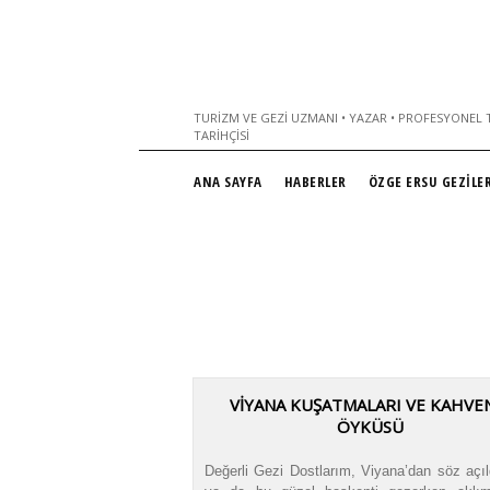
TURIZM VE GEZI UZMANI • YAZAR • PROFESYONEL T
TARIHÇISI
ANA SAYFA
HABERLER
ÖZGE ERSU GEZİLER
VİYANA KUŞATMALARI VE KAHVE
ÖYKÜSÜ
Değerli Gezi Dostlarım, Viyana’dan söz açıl