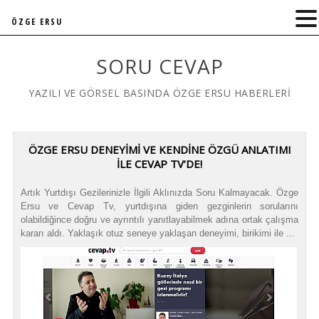
ÖZGE ERSU
SORU CEVAP
YAZILI VE GÖRSEL BASINDA ÖZGE ERSU HABERLERİ
ÖZGE ERSU DENEYIMI VE KENDINE ÖZGÜ ANLATIMI
ILE CEVAP TV’DE!
Artık Yurtdışı Gezilerinizle İlgili Aklınızda Soru Kalmayacak. Özge
Ersu ve Cevap Tv, yurtdışına giden gezginlerin sorularını
olabildiğince doğru ve ayrıntılı yanıtlayabilmek adına ortak çalışma
kararı aldı. Yaklaşık otuz seneye yaklaşan deneyimi, birikimi ile ...