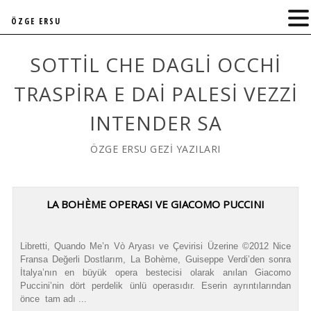
ÖZGE ERSU
SOTTIL CHE DAGLI OCCHI
TRASPIRA E DAI PALESI VEZZI
INTENDER SA
ÖZGE ERSU GEZİ YAZILARI
LA BOHÈME OPERASI VE GIACOMO PUCCINI
Libretti, Quando Me’n Vò Aryası ve Çevirisi Üzerine ©2012 Nice
Fransa Değerli Dostlarım, La Bohème, Guiseppe Verdi’den sonra
İtalya’nın en büyük opera bestecisi olarak anılan Giacomo
Puccini’nin dört perdelik ünlü operasıdır. Eserin ayrıntılarından
önce tam adı ...