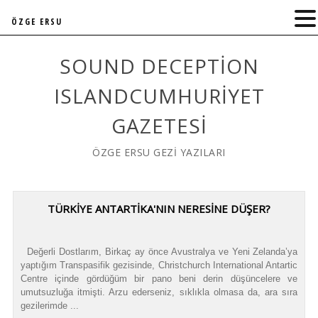
ÖZGE ERSU
SOUND DECEPTION
ISLANDCUMHURIYET
GAZETESI
ÖZGE ERSU GEZİ YAZILARI
TÜRKIYE ANTARTIKA'NIN NERESINE DÜŞER?
Değerli Dostlarım, Birkaç ay önce Avustralya ve Yeni Zelanda’ya
yaptığım Transpasifik gezisinde, Christchurch International Antartic
Centre içinde gördüğüm bir pano beni derin düşüncelere ve
umutsuzluğa itmişti. Arzu ederseniz, sıklıkla olmasa da, ara sıra
gezilerimde ...