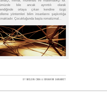
sanatçı, mimar, mühendis ve matematikçi idi.
ümüzde bile ancak ayrıntılı olarak
elendiğinde ortaya çıkan kendine özgü
lleme yöntemleri bilim insanlarını şaşkınlığa
tmaktadır. Çocukluğunda başta romatizmal...
BY
MELON CMA
&
İBRAHİM SARAMET