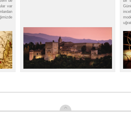
tesem de
bir 
lar var
Gün
unlardan
inc
ğimizde
mode
uğra