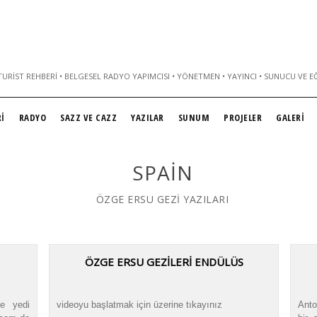
URIST REHBERI • BELGESEL RADYO YAPIMCISI • YÖNETMEN • YAYINCI • SUNUCU VE E
İ
RADYO
SAZZ VE CAZZ
YAZILAR
SUNUM
PROJELER
GALERİ
SPAIN
ÖZGE ERSU GEZİ YAZILARI
ÖZGE ERSU GEZİLERİ ENDÜLÜS
ve yedi
videoyu başlatmak için üzerine tıkayınız
Anto