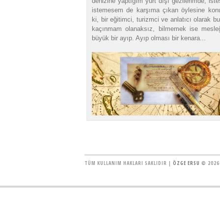
denizine yaptığım yurt dışı gezilerimde, is
istemesem de karşıma çıkan öylesine konu
ki, bir eğitimci, turizmci ve anlatıcı olarak b
kaçınmam olanaksız, bilmemek ise mesle
büyük bir ayıp. Ayıp olması bir kenara...
TÜM KULLANIM HAKLARI SAKLIDIR |
ÖZGE ERSU
© 2026