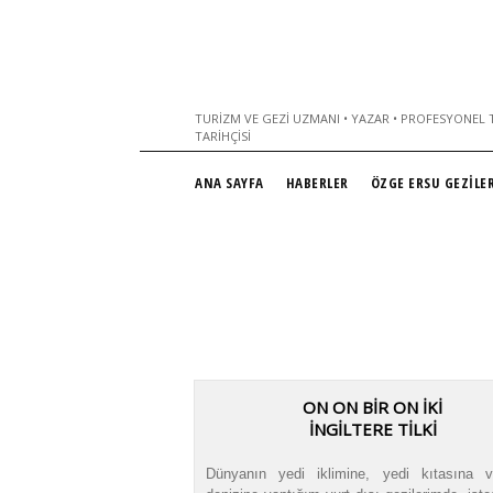
TURIZM VE GEZI UZMANI • YAZAR • PROFESYONEL T
TARIHÇISI
ANA SAYFA
HABERLER
ÖZGE ERSU GEZİLER
ON ON BİR ON İKİ
İNGİLTERE TİLKİ
Dünyanın yedi iklimine, yedi kıtasına 