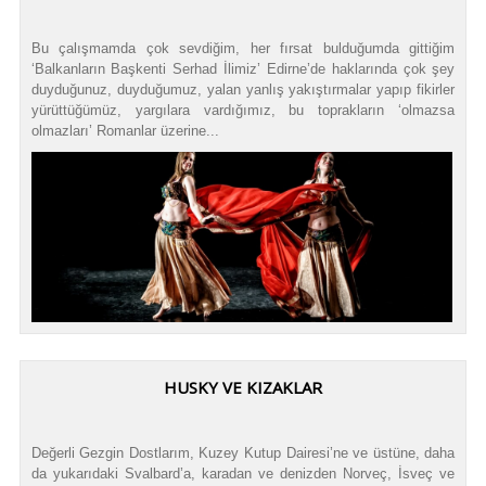
Bu çalışmamda çok sevdiğim, her fırsat bulduğumda gittiğim
‘Balkanların Başkenti Serhad İlimiz’ Edirne’de haklarında çok şey
duyduğunuz, duyduğumuz, yalan yanlış yakıştırmalar yapıp fikirler
yürüttüğümüz, yargılara vardığımız, bu toprakların ‘olmazsa
olmazları’ Romanlar üzerine...
HUSKY VE KIZAKLAR
Değerli Gezgin Dostlarım, Kuzey Kutup Dairesi’ne ve üstüne, daha
da yukarıdaki Svalbard’a, karadan ve denizden Norveç, İsveç ve