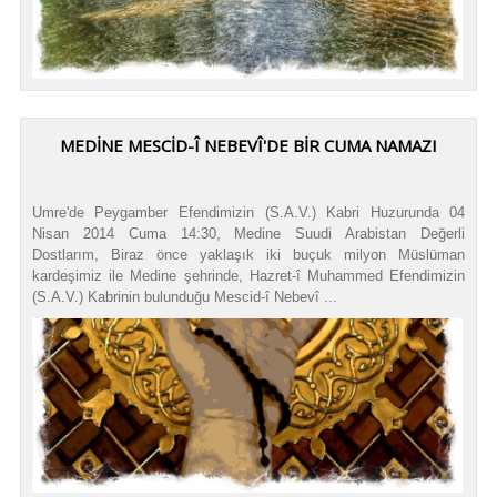
MEDİNE MESCİD-Î NEBEVÎ'DE BİR CUMA NAMAZI
Umre'de Peygamber Efendimizin (S.A.V.) Kabri Huzurunda 04
Nisan 2014 Cuma 14:30, Medine Suudi Arabistan Değerli
Dostlarım, Biraz önce yaklaşık iki buçuk milyon Müslüman
kardeşimiz ile Medine şehrinde, Hazret-î Muhammed Efendimizin
(S.A.V.) Kabrinin bulunduğu Mescid-î Nebevî ...