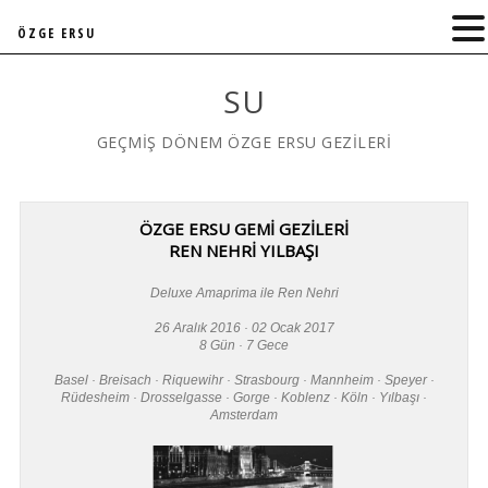
ÖZGE ERSU
SU
GEÇMİŞ DÖNEM ÖZGE ERSU GEZİLERİ
ÖZGE ERSU GEMİ GEZİLERİ
REN NEHRİ YILBAŞI
Deluxe Amaprima ile Ren Nehri
26 Aralık 2016 · 02 Ocak 2017
8 Gün · 7 Gece
Basel · Breisach · Riquewihr · Strasbourg · Mannheim · Speyer ·
Rüdesheim · Drosselgasse · Gorge · Koblenz · Köln · Yılbaşı ·
Amsterdam