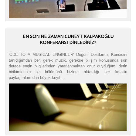
EN SON NE ZAMAN CÜNEYT KALPAKOĞLU
KONFERANSI DINLEDINIZ?
'ODE TO A MUSICAL ENGINEER' Değerli Dostlarım, Kendisini
tanıdığımdan beri gerek müzik, gerekse bilişim konusunda son
derece engin bilgilerinden yararlanmaktan onur duyduğum, derin
birikimlerinin bir bölümünü bizlere aktardığı her fırsatta
paylaşımlarından büyük keyif ...