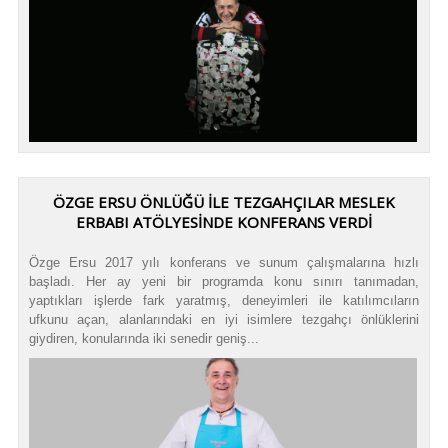
ÖZGE ERSU ÖNLÜĞÜ İLE TEZGAHÇILAR MESLEK
ERBABI ATÖLYESİNDE KONFERANS VERDİ
Özge Ersu 2017 yılı konferans ve sunum çalışmalarına hızlı
başladı. Her ay yeni bir programda konu sınırı tanımadan,
yaptıkları işlerde fark yaratmış, deneyimleri ile katılımcıların
ufkunu açan, alanlarındaki en iyi isimlere tezgahçı önlüklerini
giydiren, konularında iki senedir geniş...