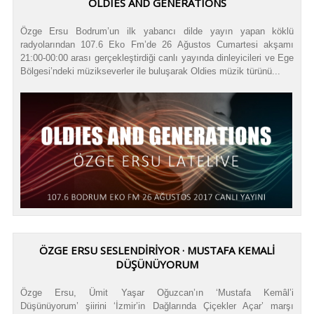
OLDIES AND GENERATIONS
Özge Ersu Bodrum’un ilk yabancı dilde yayın yapan köklü
radyolarından 107.6 Eko Fm’de 26 Ağustos Cumartesi akşamı
21:00-00:00 arası gerçekleştirdiği canlı yayında dinleyicileri ve Ege
Bölgesi’ndeki müzikseverler ile buluşarak Oldies müzik türünü...
ÖZGE ERSU SESLENDİRİYOR · MUSTAFA KEMALİ
DÜŞÜNÜYORUM
Özge Ersu, Ümit Yaşar Oğuzcan’ın ‘Mustafa Kemâl’i
Düşünüyorum’ şiirini ‘İzmir’in Dağlarında Çiçekler Açar’ marşı