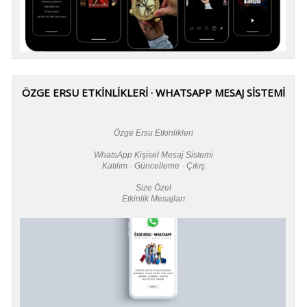
ÖZGE ERSU ETKİNLİKLERİ · WHATSAPP MESAJ SİSTEMİ
Özge Ersu Etkinlikleri
WhatsApp Kişisel Mesaj Sistemi
Katılım · Güncelleme · Çıkış
Size Özel
Etkinlik Mesajları