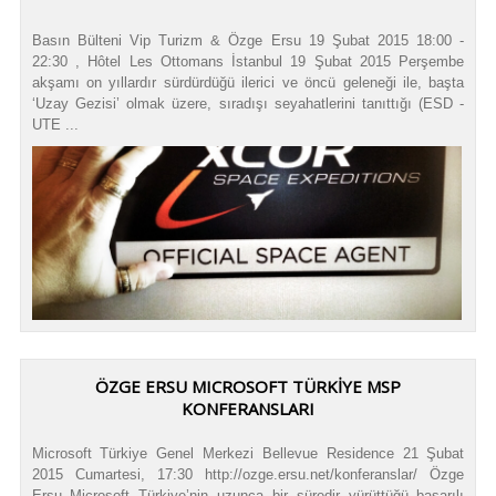
Basın Bülteni Vip Turizm & Özge Ersu 19 Şubat 2015 18:00 -
22:30 , Hôtel Les Ottomans İstanbul 19 Şubat 2015 Perşembe
akşamı on yıllardır sürdürdüğü ilerici ve öncü geleneği ile, başta
‘Uzay Gezisi’ olmak üzere, sıradışı seyahatlerini tanıttığı (ESD -
UTE ...
ÖZGE ERSU MICROSOFT TÜRKİYE MSP
KONFERANSLARI
Microsoft Türkiye Genel Merkezi Bellevue Residence 21 Şubat
2015 Cumartesi, 17:30 http://ozge.ersu.net/konferanslar/ Özge
Ersu Microsoft Türkiye’nin uzunca bir süredir yürüttüğü başarılı