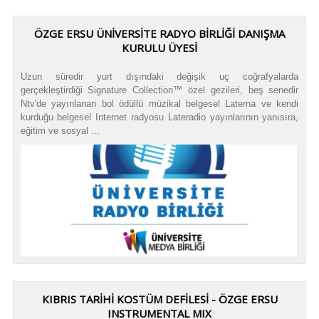
ÖZGE ERSU ÜNİVERSİTE RADYO BİRLİĞİ DANIŞMA
KURULU ÜYESİ
Uzun süredir yurt dışındaki değişik uç coğrafyalarda
gerçekleştirdiği Signature Collection™ özel gezileri, beş senedir
Ntv'de yayınlanan bol ödüllü müzikal belgesel Laterna ve kendi
kurduğu belgesel Internet radyosu Lateradio yayınlarının yanısıra,
eğitim ve sosyal ...
KIBRIS TARİHİ KOSTÜM DEFİLESİ - ÖZGE ERSU
INSTRUMENTAL MIX