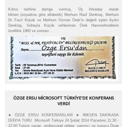
Kıbrıs tarihine damga vurmuş, ‘Üç Arkadaş’ olarak
bilinen (soyadına göre alfabetik) Merhum Rauf Denktaş, Merhum
Dr. Fazıl Küçük ve Merhum Osman Örek‘in değerli eşleri Aydın
Denktaş, Süheyla Küçük veNeriman Örek Hanımefendilerin
özellikle 1960 ve sonrası ...
ÖZGE ERSU MICROSOFT TÜRKIYE'DE KONFERANS
VERDI
► ÖZGE ERSU KONFERANSLARI ► 80KSEN DAKİKADA
DÜNYA TURU Microsoft Türkiye 24 Şubat 2014 Pazartesi 11:30 -
12:50 Turizm yazarı, profesyonel rehber, yapımcı ve sunucu Özge