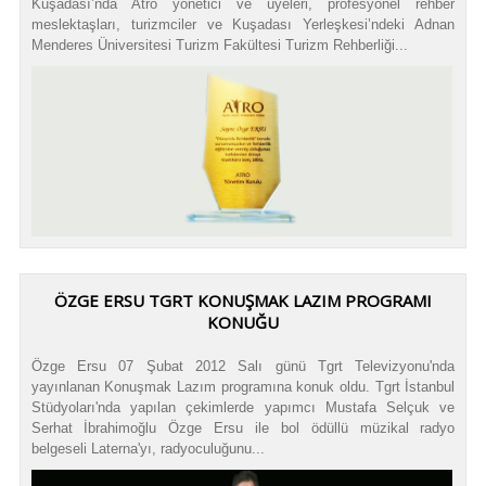
Kuşadası’nda Atro yönetici ve üyeleri, profesyonel rehber
meslektaşları, turizmciler ve Kuşadası Yerleşkesi’ndeki Adnan
Menderes Üniversitesi Turizm Fakültesi Turizm Rehberliği...
ÖZGE ERSU TGRT KONUŞMAK LAZIM PROGRAMI
KONUĞU
Özge Ersu 07 Şubat 2012 Salı günü Tgrt Televizyonu'nda
yayınlanan Konuşmak Lazım programına konuk oldu. Tgrt İstanbul
Stüdyoları'nda yapılan çekimlerde yapımcı Mustafa Selçuk ve
Serhat İbrahimoğlu Özge Ersu ile bol ödüllü müzikal radyo
belgeseli Laterna'yı, radyoculuğunu...