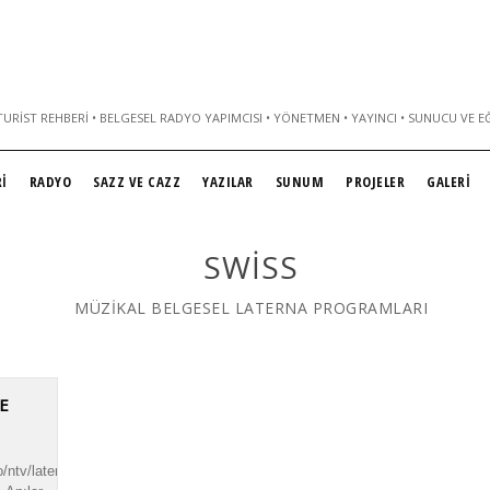
URIST REHBERI • BELGESEL RADYO YAPIMCISI • YÖNETMEN • YAYINCI • SUNUCU VE E
İ
RADYO
SAZZ VE CAZZ
YAZILAR
SUNUM
PROJELER
GALERİ
SWISS
MÜZİKAL BELGESEL LATERNA PROGRAMLARI
E
o/ntv/laterna/isvicre/isvicre.mp3|titles=