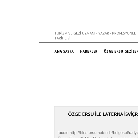
TURIZM VE GEZI UZMANI • YAZAR • PROFESYONEL T
TARIHÇISI
ANA SAYFA
HABERLER
ÖZGE ERSU GEZİLER
ÖZGE ERSU İLE LATERNA İSVİÇR
[audio:http://files.ersu.net/indir/belgesel/rady