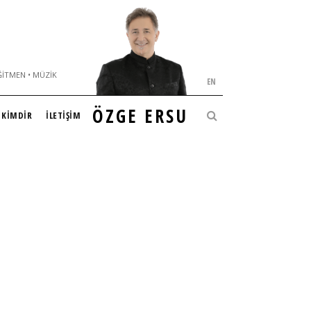
ĞITMEN • MÜZIK
EN
ÖZGE ERSU
KİMDİR
İLETİŞİM