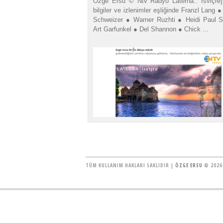
Özge Ersu © Ntv Radyo Laterna:: İsviçre] 
bilgiler ve izlenimler eşliğinde Franzl Lang 
Schweizer ● Warner Ruzhti ● Heidi Paul 
Art Garfunkel ● Del Shannon ● Chick ...
TÜM KULLANIM HAKLARI SAKLIDIR |
ÖZGE ERSU
© 2026