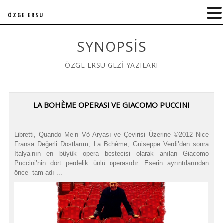
ÖZGE ERSU
SYNOPSIS
ÖZGE ERSU GEZİ YAZILARI
LA BOHÈME OPERASI VE GIACOMO PUCCINI
Libretti, Quando Me’n Vò Aryası ve Çevirisi Üzerine ©2012 Nice
Fransa Değerli Dostlarım, La Bohème, Guiseppe Verdi’den sonra
İtalya’nın en büyük opera bestecisi olarak anılan Giacomo
Puccini’nin dört perdelik ünlü operasıdır. Eserin ayrıntılarından
önce tam adı ...